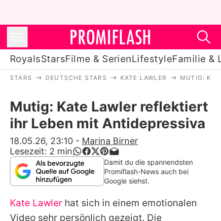
Royals
Stars
Filme & Serien
Lifestyle
Familie & 
STARS
DEUTSCHE STARS
KATE LAWLER
MUTIG: KAT
Royals
Mutig: Kate Lawler reflektiert
Stars
ihr Leben mit Antidepressiva
Filme & Serien
18.05.26, 23:10
-
Marina Birner
Lesezeit:
2
min
Lifestyle
Damit du die spannendsten
Promiflash-News auch bei
Familie & Liebe
Google siehst.
Promiflash Exklusiv
Kate Lawler
hat sich in einem emotionalen
Video sehr persönlich gezeigt. Die