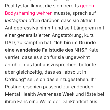
Alle Themen auf Promiflash
Realitystar-Ikone, die sich bereits
gegen
Bodyshaming wehren
musste, sprach auf
Jobs
Instagram
offen darüber, dass sie aktuell
App runterladen
Antidepressiva nimmt und seit Längerem mit
Team
einer generalisierten Angststörung, kurz
GAD, zu kämpfen hat:
"Ich bin im Grunde
Redaktionelle Richtlinien
eine wandelnde Fallstudie des NHS."
Kate
Impressum
verriet, dass es sich für sie ungewohnt
anfühle, das laut auszusprechen, betonte
Datenschutzerklärung
aber gleichzeitig, dass es "absolut in
Nutzungsbedingungen
Ordnung" sei, sich das einzugestehen. Ihr
Posting erschien passend zur endenden
Utiq verwalten
Mental Health Awareness Week und löste bei
ihren Fans eine Welle der Dankbarkeit aus.