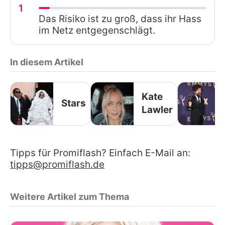
1
Das Risiko ist zu groß, dass ihr Hass
im Netz entgegenschlägt.
In diesem Artikel
Kate
Stars
Lawler
Tipps für Promiflash? Einfach E-Mail an:
tipps@promiflash.de
Weitere Artikel zum Thema