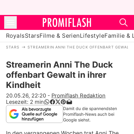
Royals
Stars
Filme & Serien
Lifestyle
Familie & 
STARS
STREAMERIN ANNI THE DUCK OFFENBART GEWALT I
Royals
Streamerin Anni The Duck
Stars
offenbart Gewalt in ihrer
Filme & Serien
Kindheit
Lifestyle
20.05.26, 22:20
-
Promiflash Redaktion
Lesezeit:
2
min
Familie & Liebe
Damit du die spannendsten
Promiflash-News auch bei
Promiflash Exklusiv
Google siehst.
In den vergangenen Wochen trat
Anni The