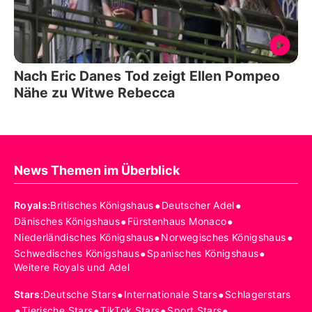
Nach Eric Danes Tod zeigt Ellen Pompeo
Nähe zu Witwe Rebecca
News Themen im Überblick
•
•
Royals
:
Britisches Königshaus
Deutscher Adel
•
•
Dänisches Königshaus
Fürstenhaus Monaco
•
•
Niederländisches Königshaus
Norwegisches Königshaus
•
•
Schwedisches Königshaus
Spanisches Königshaus
Weitere Royals und Adel
•
•
Stars
:
Deutsche Stars
Internationale Stars
Schlagerstars
•
•
•
•
Tierische Stars
TikTok Stars
Sport Stars