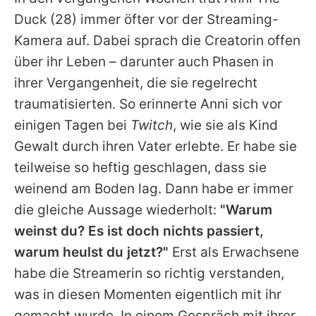
Alle Themen auf Promiflash
Duck
(28) immer öfter vor der Streaming-
Jobs
Kamera auf. Dabei sprach die Creatorin offen
über ihr Leben – darunter auch Phasen in
App runterladen
ihrer Vergangenheit, die sie regelrecht
Team
traumatisierten. So erinnerte
Anni
sich vor
einigen Tagen bei
Twitch
, wie sie als Kind
Redaktionelle Richtlinien
Gewalt durch ihren Vater erlebte. Er habe sie
Impressum
teilweise so heftig geschlagen, dass sie
weinend am Boden lag. Dann habe er immer
Datenschutzerklärung
die gleiche Aussage wiederholt:
"Warum
Nutzungsbedingungen
weinst du? Es ist doch nichts passiert,
Utiq verwalten
warum heulst du jetzt?"
Erst als Erwachsene
habe die Streamerin so richtig verstanden,
was in diesen Momenten eigentlich mit ihr
gemacht wurde. In einem Gespräch mit ihrer