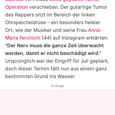
Alle Themen auf Promiflash
Operation
verschieben. Der gutartige Tumor
Jobs
des Rappers sitzt im Bereich der linken
Ohrspeicheldrüse – ein besonders heikler
App runterladen
Ort, wie der Musiker und seine Frau
Anna-
Team
Maria Ferchichi
(44) auf
Instagram
erklärten:
"Der Nerv muss die ganze Zeit überwacht
Redaktionelle Richtlinien
werden, damit er nicht beschädigt wird."
Impressum
Ursprünglich war der Eingriff für Juli geplant,
doch dieser Termin fällt nun aus einem ganz
Datenschutzerklärung
bestimmten Grund ins Wasser.
Nutzungsbedingungen
Anzeige
Utiq verwalten