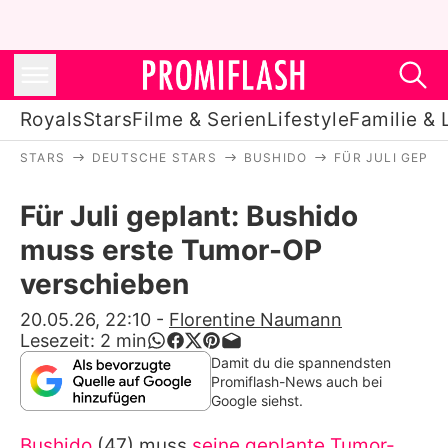
Royals
Stars
Filme & Serien
Lifestyle
Familie & 
STARS
DEUTSCHE STARS
BUSHIDO
FÜR JULI GEPL
Royals
Für Juli geplant: Bushido
Stars
muss erste Tumor-OP
Filme & Serien
verschieben
Lifestyle
20.05.26, 22:10
-
Florentine Naumann
Lesezeit:
2
min
Familie & Liebe
Damit du die spannendsten
Promiflash-News auch bei
Promiflash Exklusiv
Google siehst.
Bushido
(47) muss
seine geplante Tumor-