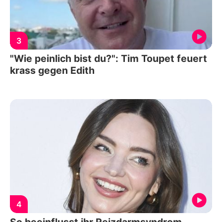
3
"Wie peinlich bist du?": Tim Toupet feuert
krass gegen Edith
4
So beeinflusst ihr Reizdarmsyndrom