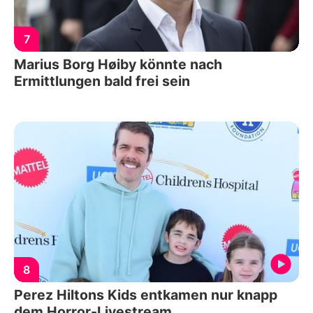
7
Marius Borg Høiby könnte nach
Ermittlungen bald frei sein
8
Perez Hiltons Kids entkamen nur knapp
dem Horror-Livestream