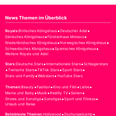
News Themen im Überblick
•
•
Royals
:
Britisches Königshaus
Deutscher Adel
•
•
Dänisches Königshaus
Fürstenhaus Monaco
•
•
Niederländisches Königshaus
Norwegisches Königshaus
•
•
Schwedisches Königshaus
Spanisches Königshaus
Weitere Royals und Adel
•
•
Stars
:
Deutsche Stars
Internationale Stars
Schlagerstars
•
•
•
•
Tierische Stars
TikTok Stars
Sport Stars
•
•
Stars und Family
Webstars
YouTube Stars
•
•
•
•
Themen
:
Beauty
Fashion
Kino und Film
Liebe
•
•
•
•
Mama und Baby
Musik
Reality TV
Serien
•
•
•
Shows und Sonstige
Sonstiges
Sport und Fitness
Urlaub und Reise
•
•
Beliebteste Themen
:
Hollywood
Dschungelcamp