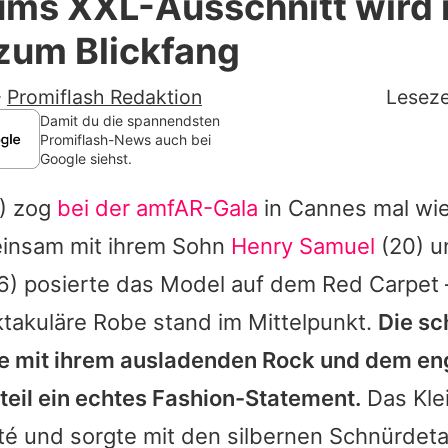
ums XXL-Ausschnitt wird 
Filme & Serien
zum Blickfang
Lifestyle
-
Promiflash Redaktion
Leseze
Familie & Liebe
Damit du die spannendsten
Promiflash-News auch bei
Google siehst.
Promiflash Exklusiv
) zog
bei der amfAR-Gala
in Cannes mal wied
Alle Themen auf Promiflash
einsam mit ihrem Sohn
Henry Samuel
(20) 
Jobs
6) posierte das Model auf dem Red Carpet 
App runterladen
ktakuläre Robe stand im Mittelpunkt.
Die s
Team
te mit ihrem ausladenden Rock und dem e
eil ein echtes Fashion-Statement.
Das Kle
Redaktionelle Richtlinien
é und sorgte mit den silbernen Schnürdetai
Impressum