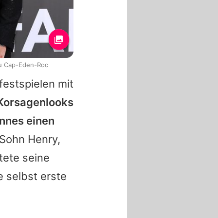
du Cap-Eden-Roc
festspielen mit
 Korsagenlooks
annes einen
 Sohn
Henry
,
tete seine
 selbst erste