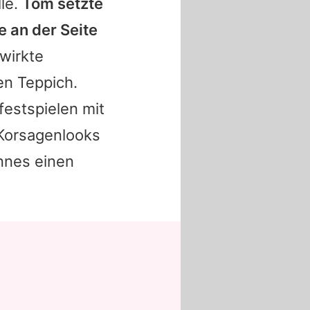
le.
Tom
setzte
e an der Seite
 wirkte
en Teppich.
festspielen mit
Korsagenlooks
nnes einen