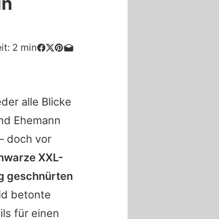
in
it:
2
min
er alle Blicke
und Ehemann
– doch vor
chwarze XXL-
ng geschnürten
id betonte
ls für einen