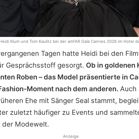
Heidi Klum und Tom Kaulitz bei der amfAR Gala Cannes 2026 im Hotel 
vergangenen Tagen hatte
Heidi
bei den Film
für Gesprächsstoff gesorgt.
Ob in goldenen
onten Roben – das Model präsentierte in C
Fashion-Moment nach dem anderen.
Auch
früheren Ehe mit Sänger Seal stammt, beglei
er zuletzt häufiger zu Events und sammelte
n der Modewelt.
Anzeige