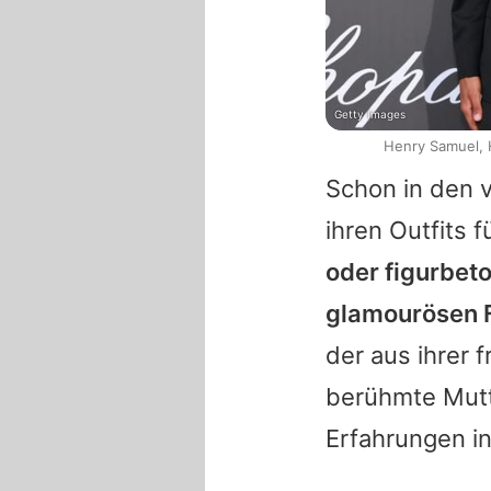
Getty Images
Henry Samuel, 
Schon in den 
ihren Outfits 
oder figurbet
glamourösen 
der aus ihrer 
berühmte Mutt
Erfahrungen i