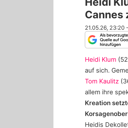
Heidi Kl
Cannes 
21.05.26, 23:20
Heidi Klum
(52
auf sich. Gem
Tom Kaulitz
(3
allem ihre spe
Kreation setz
Korsagenobert
Heidis
Dekollet