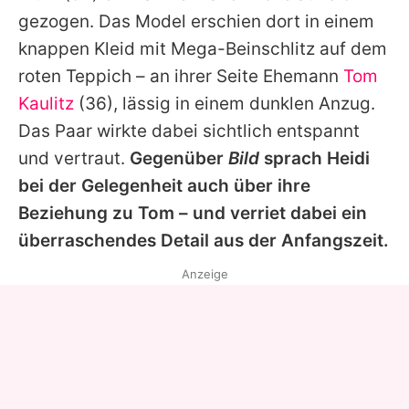
Alle Themen auf Promiflash
gezogen. Das Model erschien dort in einem
knappen Kleid mit Mega-Beinschlitz auf dem
Jobs
roten Teppich – an ihrer Seite Ehemann
Tom
App runterladen
Kaulitz
(36), lässig in einem dunklen Anzug.
Team
Das Paar wirkte dabei sichtlich entspannt
und vertraut.
Gegenüber
Bild
sprach
Heidi
Redaktionelle Richtlinien
bei der Gelegenheit auch über ihre
Impressum
Beziehung zu
Tom
– und verriet dabei ein
überraschendes Detail aus der Anfangszeit.
Datenschutzerklärung
Anzeige
Nutzungsbedingungen
Utiq verwalten