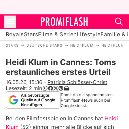
Royals
Stars
Filme & Serien
Lifestyle
Familie & 
STARS
DEUTSCHE STARS
HEIDI KLUM
HEIDI KLUM 
Royals
Heidi Klum in Cannes: Toms
Stars
erstaunliches erstes Urteil
Filme & Serien
16.05.26, 15:36
-
Patricia Schlösser-Christ
Lesezeit:
2
min
Lifestyle
Damit du die spannendsten
Promiflash-News auch bei
Familie & Liebe
Google siehst.
Promiflash Exklusiv
Bei den Filmfestspielen in Cannes hat
Heidi
Klum
(52) einmal mehr alle Blicke auf sich