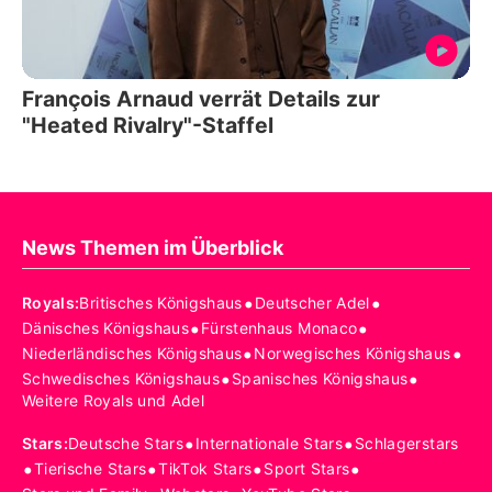
François Arnaud verrät Details zur
"Heated Rivalry"-Staffel
News Themen im Überblick
•
•
Royals
:
Britisches Königshaus
Deutscher Adel
•
•
Dänisches Königshaus
Fürstenhaus Monaco
•
•
Niederländisches Königshaus
Norwegisches Königshaus
•
•
Schwedisches Königshaus
Spanisches Königshaus
Weitere Royals und Adel
•
•
Stars
:
Deutsche Stars
Internationale Stars
Schlagerstars
•
•
•
•
Tierische Stars
TikTok Stars
Sport Stars