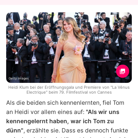
Getty Images
Heidi Klum bei der Eröffnungsgala und Premiere von "La Vénus
Electrique" beim 79. Filmfestival von Cannes
Als die beiden sich kennenlernten, fiel
Tom
an
Heidi
vor allem eines auf:
"Als wir uns
kennengelernt haben, war ich
Tom
zu
dünn"
, erzählte sie. Dass es dennoch funkte