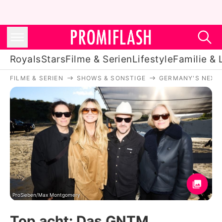
Royals
Stars
Filme & Serien
Lifestyle
Familie & 
FILME & SERIEN
SHOWS & SONSTIGE
GERMANY'S NEXT
Royals
Stars
Filme & Serien
Lifestyle
Familie & Liebe
Promiflash Exklusiv
ProSieben/Max Montgomery
Top acht: Das GNTM