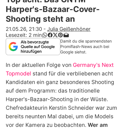
Alle Themen auf Promiflash
Harper's-Bazaar-Cover-
Jobs
Shooting steht an
App runterladen
21.05.26, 21:30
-
Julia Geißenhöner
Lesezeit:
2
min
Team
Damit du die spannendsten
Promiflash-News auch bei
Redaktionelle Richtlinien
Google siehst.
In der aktuellen Folge von
Germany's Next
Impressum
Topmodel
stand für die verbliebenen acht
Datenschutzerklärung
Kandidaten ein ganz besonderes Shooting
Nutzungsbedingungen
auf dem Programm: das traditionelle
Harper's-Bazaar-Shooting in der Wüste.
Utiq verwalten
Chefredakteurin Kerstin Schneider war zum
bereits neunten Mal dabei, um die Models
vor der Kamera zu beobachten.
Wer am