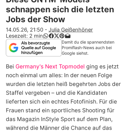
Alle Themen auf Promiflash
schnappen sich die letzten
Jobs
Jobs der Show
App runterladen
14.05.26, 21:50
-
Julia Geißenhöner
Lesezeit:
2
min
Team
Damit du die spannendsten
Promiflash-News auch bei
Redaktionelle Richtlinien
Google siehst.
Bei
Germany's Next Topmodel
ging es jetzt
Impressum
noch einmal um alles: In der neuen Folge
Datenschutzerklärung
wurden die letzten heiß begehrten Jobs der
Nutzungsbedingungen
Staffel vergeben – und die Kandidaten
lieferten sich ein echtes Fotofinish. Für die
Utiq verwalten
Frauen stand ein sportliches Shooting für
das Magazin InStyle Sport auf dem Plan,
während die Männer die Chance auf das