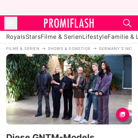
Royals
Stars
Filme & Serien
Lifestyle
Familie & 
FILME & SERIEN
SHOWS & SONSTIGE
GERMANY'S NEXT
Royals
Stars
Filme & Serien
Lifestyle
Familie & Liebe
Promiflash Exklusiv
ProSieben/Max Montgomery
Diese GNTM-Models