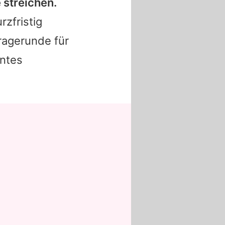
 streichen.
zfristig
ragerunde für
hntes