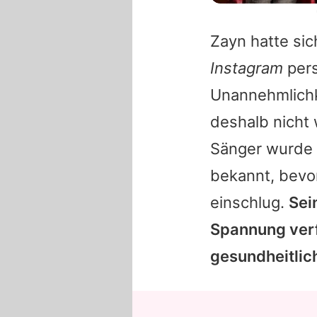
Zayn
hatte sic
Instagram
pers
Unannehmlichke
deshalb nicht 
Sänger wurde 
bekannt, bevor
einschlug.
Sei
Spannung verfo
gesundheitlic