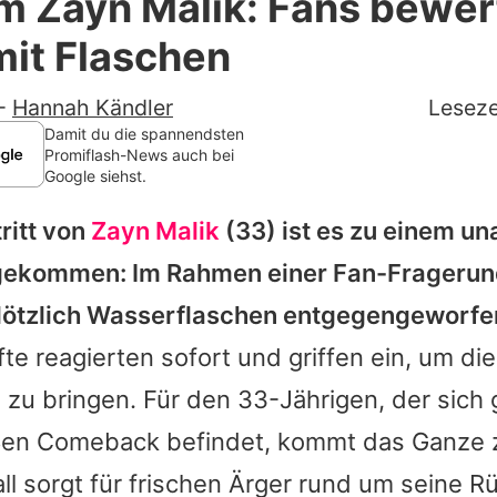
m Zayn Malik: Fans bewer
Filme & Serien
mit Flaschen
Lifestyle
-
Hannah Kändler
Leseze
Familie & Liebe
Damit du die spannendsten
Promiflash-News auch bei
Google siehst.
Promiflash Exklusiv
ritt von
Zayn Malik
(33) ist es zu einem 
Alle Themen auf Promiflash
 gekommen: Im Rahmen einer Fan-Frageru
Jobs
ötzlich Wasserflaschen entgegengeworfe
App runterladen
fte reagierten sofort und griffen ein, um die
Team
e zu bringen. Für den 33-Jährigen, der sich
ßen Comeback befindet, kommt das Ganze z
Redaktionelle Richtlinien
ll sorgt für frischen Ärger rund um seine R
Impressum