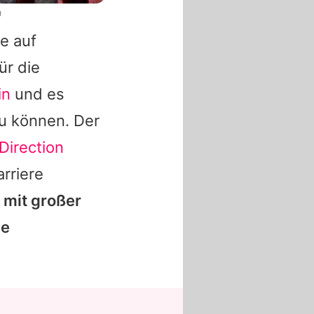
0
te auf
ür die
in
und es
zu können. Der
Direction
rriere
 mit großer
ie