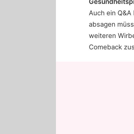
Gesundheitspr
Auch ein Q&A b
absagen müsse
weiteren Wirbe
Comeback zusä