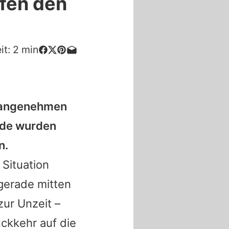
fen den
it:
2
min
unangenehmen
nde wurden
n.
 Situation
 gerade mitten
ur Unzeit –
ückkehr auf die