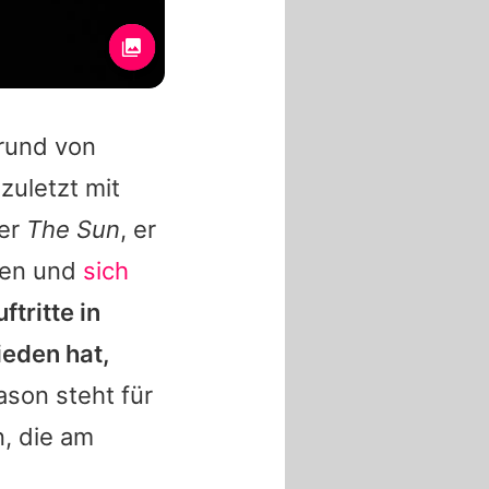
grund von
zuletzt mit
ber
The Sun
, er
den und
sich
tritte in
eden hat,
ason
steht für
, die am