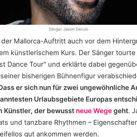
Sänger Jason Derulo
t der Mallorca-Auftritt auch vor dem Hinter
em künstlerischem Kurs. Der Sänger tourte 
ast Dance Tour" und erklärte dabei gegenü
n seiner bisherigen Bühnenfigur verabschie
Dass er sich nun für zwei ungewöhnliche Auf
anntesten Urlaubsgebiete Europas entschi
m Künstler, der bewusst
neue Wege
geht
.
J
ats und tanzbare Rhythmen – Eigenschaften
eifellos gut ankommen werden.