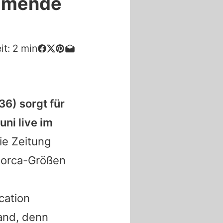
ommende
it:
2
min
36) sorgt für
uni live im
ie Zeitung
llorca-Größen
ocation
and, denn