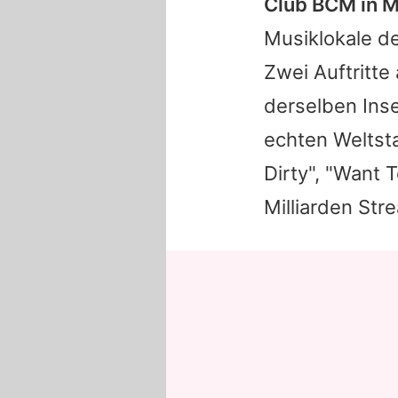
Club BCM in M
Musiklokale de
Zwei Auftritte
derselben Inse
echten Weltst
Dirty", "Want 
Milliarden Str