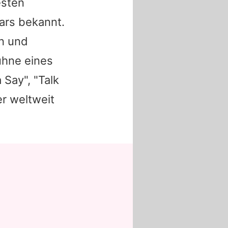
esten
tars bekannt.
in und
Bühne eines
 Say", "Talk
er weltweit