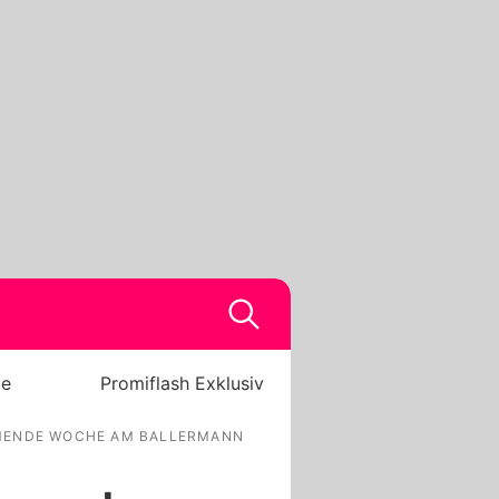
be
Promiflash Exklusiv
MMENDE WOCHE AM BALLERMANN