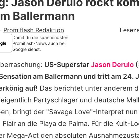
ig: Jason Derulo rockt k
Filme & Serien
m Ballermann
Lifestyle
-
Promiflash Redaktion
Leseze
Familie & Liebe
Damit du die spannendsten
Promiflash-News auch bei
Google siehst.
Promiflash Exklusiv
Überraschung:
US-Superstar
Jason Derulo
(
Alle Themen auf Promiflash
Sensation am Ballermann und tritt am 24. J
Jobs
erkönig auf!
Das berichtet unter anderem d
App runterladen
 eigentlich Partyschlager und deutsche Ma
Team
en, bringt der "Savage Love"-Interpret nun
 Flair an die Playa de Palma. Für die Kult-L
Redaktionelle Richtlinien
er Mega-Act den absoluten Ausnahmezust
Impressum