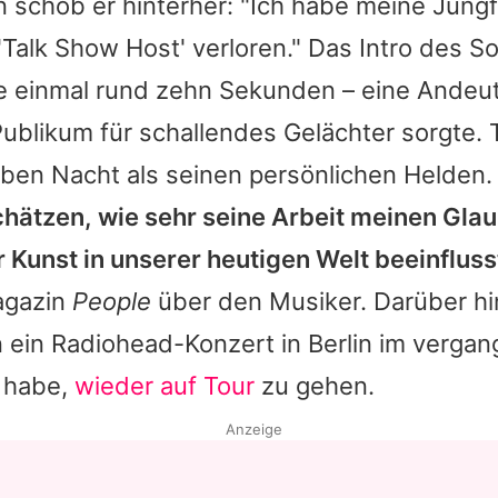
n schob er hinterher: "Ich habe meine Jungf
'Talk Show Host' verloren." Das Intro des S
e einmal rund zehn Sekunden – eine Andeut
blikum für schallendes Gelächter sorgte.
lben Nacht als seinen persönlichen Helden
chätzen, wie sehr seine Arbeit meinen Glau
Kunst in unserer heutigen Welt beeinfluss
agazin
People
über den Musiker. Darüber h
n ein
Radiohead
-Konzert in Berlin im verga
t habe,
wieder auf Tour
zu gehen.
Anzeige