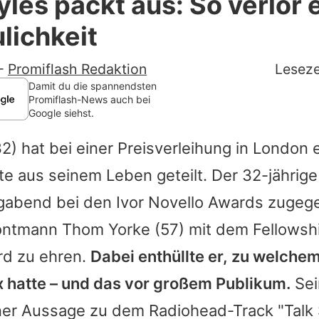
yles packt aus: So verlor 
Filme & Serien
lichkeit
Lifestyle
-
Promiflash Redaktion
Leseze
Familie & Liebe
Damit du die spannendsten
Promiflash-News auch bei
Google siehst.
Promiflash Exklusiv
2) hat bei einer Preisverleihung in London 
Alle Themen auf Promiflash
e aus seinem Leben geteilt. Der 32-jährig
Jobs
abend bei den Ivor Novello Awards zugeg
App runterladen
ontmann
Thom Yorke
(57) mit dem Fellowshi
Team
d zu ehren.
Dabei enthüllte er, zu welche
x hatte – und das vor großem Publikum.
Sei
Redaktionelle Richtlinien
ener Aussage zu dem
Radiohead
-Track "Tal
Impressum