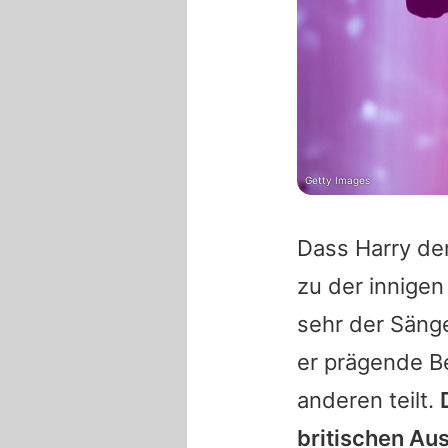
Getty Images
Dass
Harry
den
zu der innige
sehr der Sänge
er prägende B
anderen teilt.
britischen Au