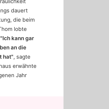
räulichkeit
ongs dauert
ung, die beim
Thom
lobte
.
"Ich kann gar
ben an die
t hat"
, sagte
inaus erwähnte
ngenen Jahr