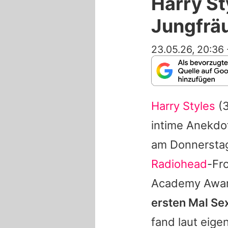
Harry St
Jungfräu
23.05.26, 20:36
Harry Styles
(3
intime Anekdot
am Donnerstag
Radiohead
-Fr
Academy Awar
ersten Mal Se
fand laut eig