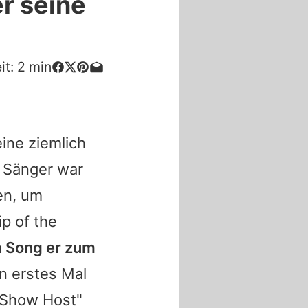
er seine
it:
2
min
eine ziemlich
e Sänger war
en, um
p of the
m Song er zum
n erstes Mal
k Show Host"