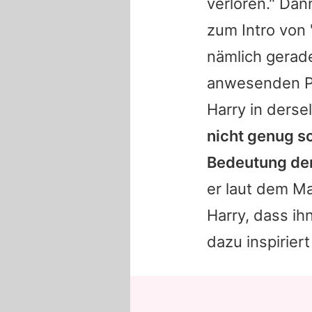
verloren." Dan
zum Intro von 
nämlich gerad
anwesenden Pu
Harry
in derse
nicht genug s
Bedeutung der 
er laut dem M
Harry
, dass ih
dazu inspirier