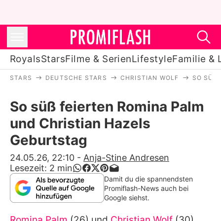
Royals
Stars
Filme & Serien
Lifestyle
Familie & 
STARS
DEUTSCHE STARS
CHRISTIAN WOLF
SO SÜSS
Royals
So süß feierten Romina Palm
Stars
und Christian Hazels
Filme & Serien
Geburtstag
Lifestyle
24.05.26, 22:10
-
Anja-Stine Andresen
Lesezeit:
2
min
Familie & Liebe
Damit du die spannendsten
Promiflash-News auch bei
Promiflash Exklusiv
Google siehst.
Romina Palm
(26) und
Christian Wolf
(30)