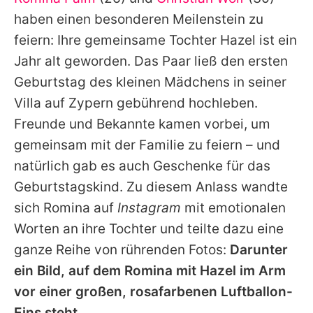
Alle Themen auf Promiflash
haben einen besonderen Meilenstein zu
Jobs
feiern: Ihre gemeinsame Tochter Hazel ist ein
Jahr alt geworden. Das Paar ließ den ersten
App runterladen
Geburtstag des kleinen Mädchens in seiner
Team
Villa auf Zypern gebührend hochleben.
Freunde und Bekannte kamen vorbei, um
Redaktionelle Richtlinien
gemeinsam mit der Familie zu feiern – und
Impressum
natürlich gab es auch Geschenke für das
Geburtstagskind. Zu diesem Anlass wandte
Datenschutzerklärung
sich
Romina
auf
Instagram
mit emotionalen
Nutzungsbedingungen
Worten an ihre Tochter und teilte dazu eine
Utiq verwalten
ganze Reihe von rührenden Fotos:
Darunter
ein Bild, auf dem
Romina
mit Hazel im Arm
vor einer großen, rosafarbenen Luftballon-
Eins steht.