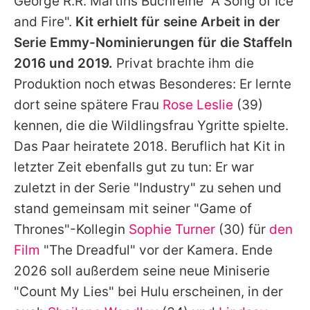
George R.R. Martins Buchreihe "A Song of Ice
and Fire".
Kit
erhielt für seine Arbeit in der
Serie Emmy-Nominierungen für die Staffeln
2016 und 2019.
Privat brachte ihm die
Produktion noch etwas Besonderes: Er lernte
dort seine spätere Frau
Rose Leslie
(39)
kennen, die die Wildlingsfrau Ygritte spielte.
Das Paar heiratete 2018. Beruflich hat
Kit
in
letzter Zeit ebenfalls gut zu tun: Er war
zuletzt in der Serie "Industry" zu sehen und
stand gemeinsam mit seiner "
Game of
Thrones
"-Kollegin
Sophie Turner
(30) für
den
Film
"The Dreadful" vor der Kamera. Ende
2026 soll außerdem seine neue Miniserie
"Count My Lies" bei Hulu erscheinen, in der