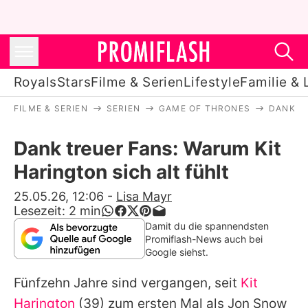
Royals
Stars
Filme & Serien
Lifestyle
Familie & 
FILME & SERIEN
SERIEN
GAME OF THRONES
DANK T
Royals
Dank treuer Fans: Warum Kit
Stars
Harington sich alt fühlt
Filme & Serien
25.05.26, 12:06
-
Lisa Mayr
Lesezeit:
2
min
Lifestyle
Damit du die spannendsten
Promiflash-News auch bei
Familie & Liebe
Google siehst.
Promiflash Exklusiv
Fünfzehn Jahre sind vergangen, seit
Kit
Harington
(39) zum ersten Mal als Jon Snow