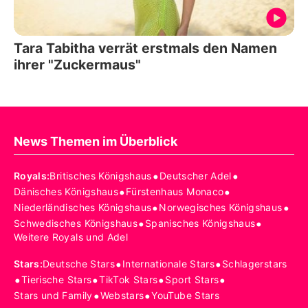
Tara Tabitha verrät erstmals den Namen
ihrer "Zuckermaus"
News Themen im Überblick
•
•
Royals
:
Britisches Königshaus
Deutscher Adel
•
•
Dänisches Königshaus
Fürstenhaus Monaco
•
•
Niederländisches Königshaus
Norwegisches Königshaus
•
•
Schwedisches Königshaus
Spanisches Königshaus
Weitere Royals und Adel
•
•
Stars
:
Deutsche Stars
Internationale Stars
Schlagerstars
•
•
•
•
Tierische Stars
TikTok Stars
Sport Stars
•
•
Stars und Family
Webstars
YouTube Stars