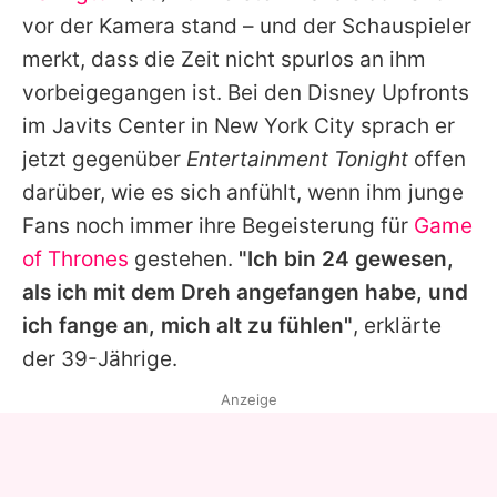
Alle Themen auf Promiflash
vor der Kamera stand – und der Schauspieler
merkt, dass die Zeit nicht spurlos an ihm
Jobs
vorbeigegangen ist. Bei den Disney Upfronts
App runterladen
im Javits Center in New York City sprach er
Team
jetzt gegenüber
Entertainment Tonight
offen
darüber, wie es sich anfühlt, wenn ihm junge
Redaktionelle Richtlinien
Fans noch immer ihre Begeisterung für
Game
Impressum
of Thrones
gestehen.
"Ich bin 24 gewesen,
als ich mit dem Dreh angefangen habe, und
Datenschutzerklärung
ich fange an, mich alt zu fühlen"
, erklärte
Nutzungsbedingungen
der 39-Jährige.
Utiq verwalten
Anzeige