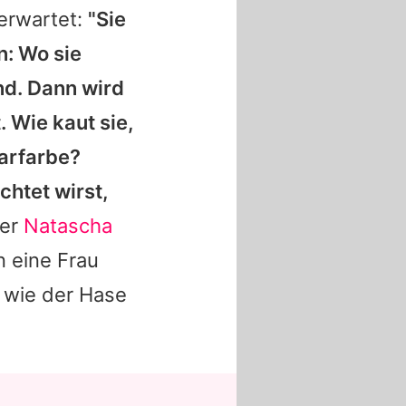
 erwartet:
"Sie
n: Wo sie
nd. Dann wird
. Wie kaut sie,
aarfarbe?
chtet wirst,
ter
Natascha
n eine Frau
 wie der Hase