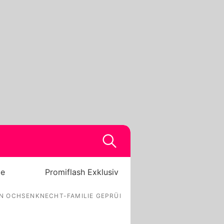
be
Promiflash Exklusiv
N OCHSENKNECHT-FAMILIE GEPRÜFT