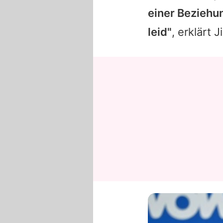
einer Beziehun
leid"
, erklärt
J