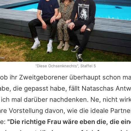
omer
"Diese Ochsenknechts", Staffel 5
 ob ihr Zweitgeborener überhaupt schon ma
be, die gepasst habe, fällt
Nataschas
Antwo
ich mal darüber nachdenken. Ne, nicht wir
are Vorstellung davon, wie die ideale Partner
te:
"Die richtige Frau wäre eben die, die ei