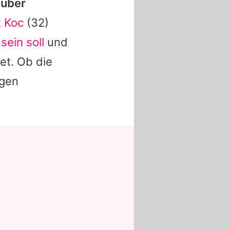
 über
z Koc
(32)
sein soll
und
et. Ob die
ngen