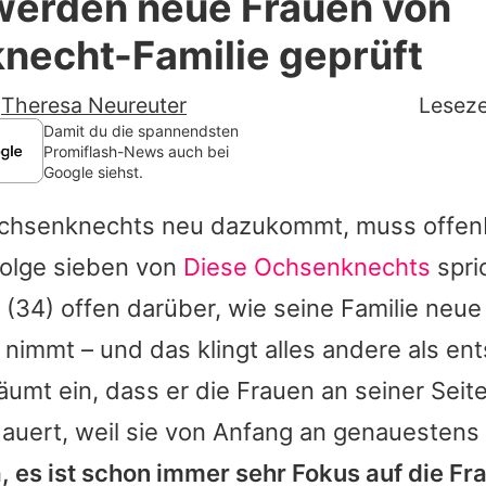
 werden neue Frauen von
Filme & Serien
necht-Familie geprüft
Lifestyle
-
Theresa Neureuter
Leseze
Familie & Liebe
Damit du die spannendsten
Promiflash-News auch bei
Google siehst.
Promiflash Exklusiv
chsenknechts neu dazukommt, muss offenb
Alle Themen auf Promiflash
Folge sieben von
Diese Ochsenknechts
spri
Jobs
(34) offen darüber, wie seine Familie neue
App runterladen
 nimmt – und das klingt alles andere als en
Team
äumt ein, dass er die Frauen an seiner Sei
dauert, weil sie von Anfang an genauesten
Redaktionelle Richtlinien
a, es ist schon immer sehr Fokus auf die Fra
Impressum