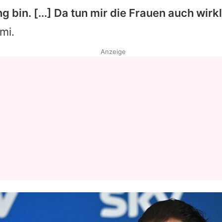
g bin. [...] Da tun mir die Frauen auch wi
Datenschutzerklärung
imi
.
Nutzungsbedingungen
Anzeige
Utiq verwalten