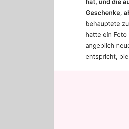
hat, und die au
Geschenke, ab
behauptete zul
hatte ein Foto
angeblich neue
entspricht, bl