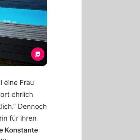
l eine Frau
rt ehrlich
klich." Dennoch
in für ihren
ne Konstante