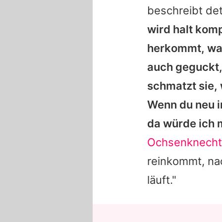
beschreibt det
wird halt komp
herkommt, was
auch geguckt, 
schmatzt sie, 
Wenn du neu in
da würde ich m
Ochsenknecht
reinkommt, na
läuft."