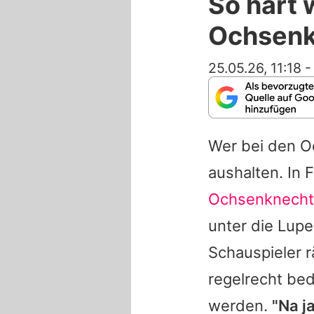
So hart
Ochsenk
25.05.26, 11:18
Wer bei den O
aushalten. In 
Ochsenknecht
unter die Lupe
Schauspieler r
regelrecht be
werden.
"Na j