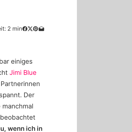
it:
2
min
ar einiges
cht
Jimi Blue
 Partnerinnen
tspannt. Der
te manchmal
s beobachtet
u, wenn ich in