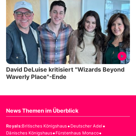
David DeLuise kritisiert "Wizards Beyond
Waverly Place"-Ende
News Themen im Überblick
•
•
Royals
:
Britisches Königshaus
Deutscher Adel
•
•
Dänisches Königshaus
Fürstenhaus Monaco