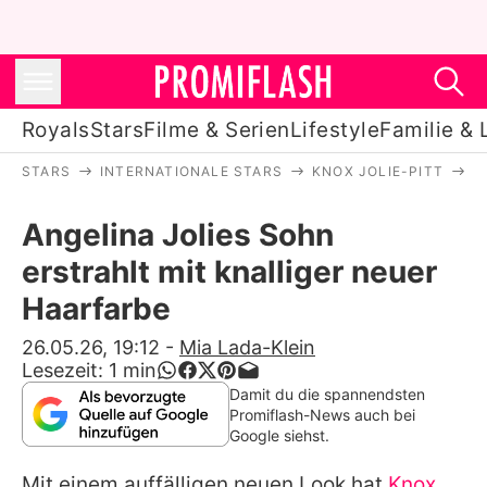
Royals
Stars
Filme & Serien
Lifestyle
Familie & 
STARS
INTERNATIONALE STARS
KNOX JOLIE-PITT
A
Royals
Angelina Jolies Sohn
Stars
erstrahlt mit knalliger neuer
Filme & Serien
Haarfarbe
Lifestyle
26.05.26, 19:12
-
Mia Lada-Klein
Lesezeit:
1
min
Familie & Liebe
Damit du die spannendsten
Promiflash-News auch bei
Promiflash Exklusiv
Google siehst.
Mit einem auffälligen neuen Look hat
Knox