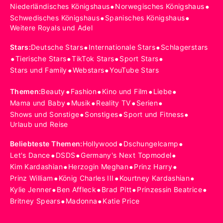
•
•
Niederländisches Königshaus
Norwegisches Königshaus
•
•
Schwedisches Königshaus
Spanisches Königshaus
Weitere Royals und Adel
•
•
Stars
:
Deutsche Stars
Internationale Stars
Schlagerstars
•
•
•
•
Tierische Stars
TikTok Stars
Sport Stars
•
•
Stars und Family
Webstars
YouTube Stars
•
•
•
•
Themen
:
Beauty
Fashion
Kino und Film
Liebe
•
•
•
•
Mama und Baby
Musik
Reality TV
Serien
•
•
•
Shows und Sonstige
Sonstiges
Sport und Fitness
Urlaub und Reise
•
•
Beliebteste Themen
:
Hollywood
Dschungelcamp
•
•
•
Let's Dance
DSDS
Germany's Next Topmodel
•
•
•
Kim Kardashian
Herzogin Meghan
Prinz Harry
•
•
•
Prinz William
König Charles III
Kourtney Kardashian
•
•
•
•
Kylie Jenner
Ben Affleck
Brad Pitt
Prinzessin Beatrice
•
•
Britney Spears
Madonna
Katie Price