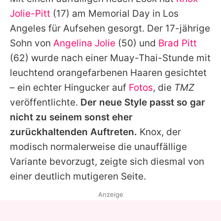
Alle Themen auf Promiflash
Jolie-Pitt
(17) am Memorial Day in Los
Jobs
Angeles für Aufsehen gesorgt. Der 17-jährige
Sohn von
Angelina Jolie
(50) und
Brad Pitt
App runterladen
(62) wurde nach einer Muay-Thai-Stunde mit
Team
leuchtend orangefarbenen Haaren gesichtet
– ein echter Hingucker auf
Fotos
, die
TMZ
Redaktionelle Richtlinien
veröffentlichte.
Der neue Style passt so gar
Impressum
nicht zu seinem sonst eher
zurückhaltenden Auftreten.
Knox
, der
Datenschutzerklärung
modisch normalerweise die unauffällige
Nutzungsbedingungen
Variante bevorzugt, zeigte sich diesmal von
Utiq verwalten
einer deutlich mutigeren Seite.
Anzeige