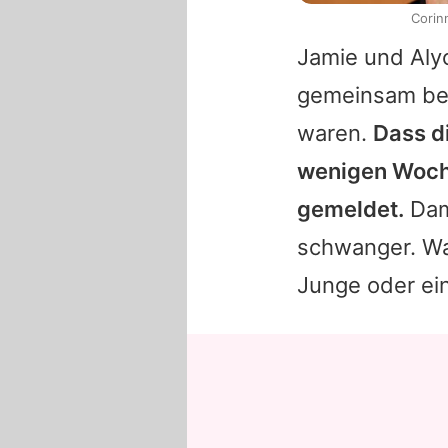
Corin
Jamie
und Alyc
gemeinsam bei 
waren.
Dass d
wenigen Woche
gemeldet.
Dama
schwanger. Wa
Junge oder ein