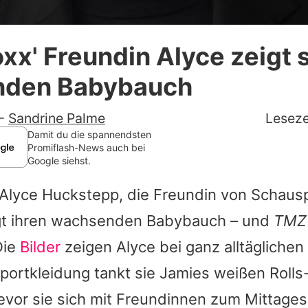
Datenschutzerklärung
xx' Freundin Alyce zeigt 
Nutzungsbedingungen
den Babybauch
Utiq verwalten
-
Sandrine Palme
Leseze
Damit du die spannendsten
Promiflash-News auch bei
Google siehst.
Alyce Huckstepp, die Freundin von Schaus
igt ihren wachsenden Babybauch – und
TM
Die
Bilder
zeigen Alyce bei ganz alltäglichen
portkleidung tankt sie
Jamies
weißen Rolls
bevor sie sich mit Freundinnen zum Mittagess