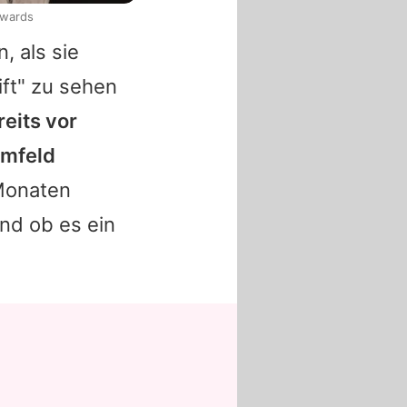
Awards
, als sie
ift" zu sehen
reits vor
Umfeld
 Monaten
nd ob es ein