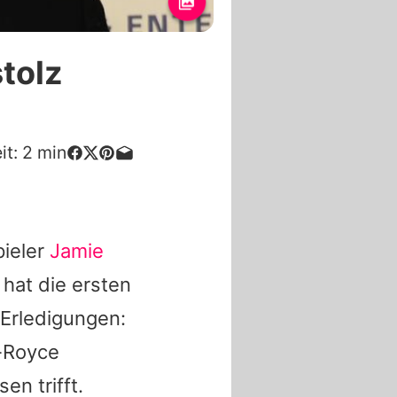
stolz
it:
2
min
pieler
Jamie
Z
hat die ersten
 Erledigungen:
-Royce
en trifft.