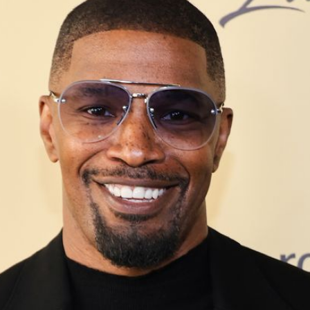
Filme & Serien
Lifestyle
Familie & Liebe
Promiflash Exklusiv
Alle Themen auf Promiflash
Jobs
App runterladen
Team
Redaktionelle Richtlinien
Impressum