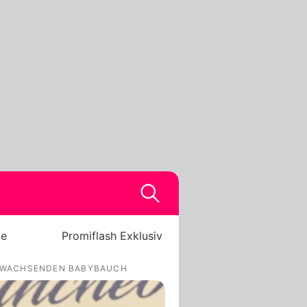
be
Promiflash Exklusiv
LZ WACHSENDEN BABYBAUCH