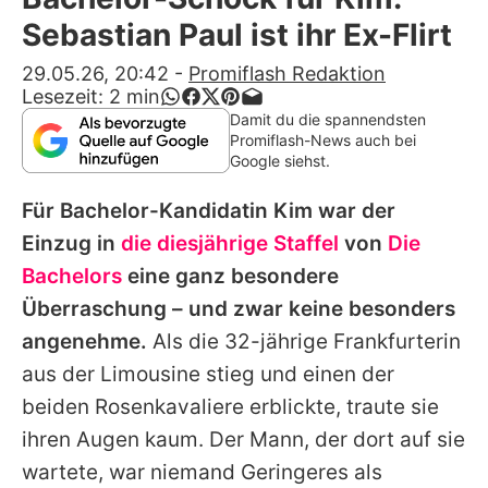
Alle Themen auf Promiflash
Sebastian Paul ist ihr Ex-Flirt
Jobs
29.05.26, 20:42
-
Promiflash Redaktion
Lesezeit:
2
min
App runterladen
Damit du die spannendsten
Promiflash-News auch bei
Team
Google siehst.
Redaktionelle Richtlinien
Für Bachelor-Kandidatin Kim war der
Einzug in
die diesjährige Staffel
von
Die
Impressum
Bachelors
eine ganz besondere
Datenschutzerklärung
Überraschung – und zwar keine besonders
angenehme.
Als die 32-jährige Frankfurterin
Nutzungsbedingungen
aus der Limousine stieg und einen der
Utiq verwalten
beiden Rosenkavaliere erblickte, traute sie
ihren Augen kaum. Der Mann, der dort auf sie
wartete, war niemand Geringeres als