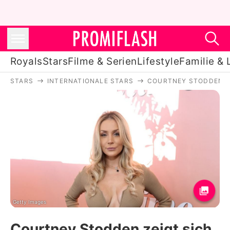
Royals
Stars
Filme & Serien
Lifestyle
Familie & 
STARS
INTERNATIONALE STARS
COURTNEY STODDEN
Royals
Stars
Filme & Serien
Lifestyle
Familie & Liebe
Promiflash Exklusiv
Getty Images
Courtney Stodden zeigt sich