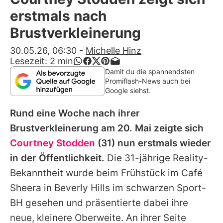
Alle Themen auf Promiflash
erstmals nach
Jobs
Brustverkleinerung
App runterladen
30.05.26, 06:30
-
Michelle Hinz
Lesezeit:
2
min
Team
Damit du die spannendsten
Promiflash-News auch bei
Redaktionelle Richtlinien
Google siehst.
Rund eine Woche nach ihrer
Impressum
Brustverkleinerung am 20. Mai zeigte sich
Datenschutzerklärung
Courtney Stodden
(31) nun erstmals wieder
Nutzungsbedingungen
in der Öffentlichkeit.
Die 31-jährige Reality-
Bekanntheit wurde beim Frühstück im Café
Utiq verwalten
Sheera in Beverly Hills im schwarzen Sport-
BH gesehen und präsentierte dabei ihre
neue, kleinere Oberweite. An ihrer Seite