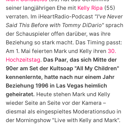
Alle Themen auf Promiflash
seiner langjährigen Ehe mit
Kelly Ripa
(55)
Jobs
verraten. Im iHeartRadio-Podcast
"I've Never
Said This Before with Tommy DiDario"
sprach
App runterladen
der Schauspieler offen darüber, was ihre
Team
Beziehung so stark macht. Das Timing passt:
Am 1. Mai feierten
Mark
und
Kelly
ihren
30.
Redaktionelle Richtlinien
Hochzeitstag
.
Das Paar, das sich Mitte der
Impressum
90er am Set der Kultsoap "All My Children"
kennenlernte, hatte nach nur einem Jahr
Datenschutzerklärung
Beziehung 1996 in Las Vegas heimlich
Nutzungsbedingungen
geheiratet.
Heute stehen
Mark
und
Kelly
Utiq verwalten
wieder Seite an Seite vor der Kamera –
diesmal als eingespieltes Moderationsduo in
der Morningshow "Live with
Kelly
and
Mark
".