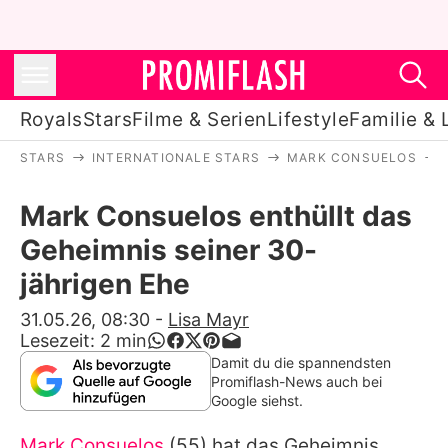
Royals
Stars
Filme & Serien
Lifestyle
Familie & 
STARS
INTERNATIONALE STARS
MARK CONSUELOS
Royals
Mark Consuelos enthüllt das
Stars
Geheimnis seiner 30-
Filme & Serien
jährigen Ehe
Lifestyle
31.05.26, 08:30
-
Lisa Mayr
Lesezeit:
2
min
Familie & Liebe
Damit du die spannendsten
Promiflash-News auch bei
Promiflash Exklusiv
Google siehst.
Mark Consuelos
(55) hat das Geheimnis