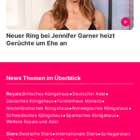
Neuer Ring bei Jennifer Garner heizt
Gerüchte um Ehe an
News Themen im Überblick
•
•
Royals
:
Britisches Königshaus
Deutscher Adel
•
•
Dänisches Königshaus
Fürstenhaus Monaco
•
•
Niederländisches Königshaus
Norwegisches Königshaus
•
•
Schwedisches Königshaus
Spanisches Königshaus
Weitere Royals und Adel
•
•
Stars
:
Deutsche Stars
Internationale Stars
Schlagerstars