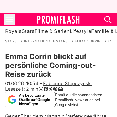
Royals
Stars
Filme & Serien
Lifestyle
Familie & 
STARS
INTERNATIONALE STARS
EMMA CORRIN
EMMA
Royals
Emma Corrin blickt auf
Stars
persönliche Coming-out-
Filme & Serien
Reise zurück
Lifestyle
01.06.26, 10:54
-
Fabienne Stepczynski
Lesezeit:
2
min
Familie & Liebe
Damit du die spannendsten
Promiflash-News auch bei
Promiflash Exklusiv
Google siehst.
Gegenüber dem Magazin
Variety
gewährte