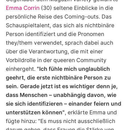
Alle Themen auf Promiflash
Emma Corrin
(30) seltene Einblicke in die
Jobs
persönliche Reise des Coming-outs. Das
Schauspieltalent, das sich als nichtbinäre
App runterladen
Person identifiziert und die Pronomen
Team
they/them verwendet, sprach dabei auch
über die Verantwortung, die mit einer
Redaktionelle Richtlinien
Vorbildrolle in der queeren Community
Impressum
einhergeht.
"Ich fühle mich unglaublich
geehrt, die erste nichtbinäre Person zu
Datenschutzerklärung
sein. Gerade jetzt ist es wichtiger denn je,
Nutzungsbedingungen
dass Menschen – unabhängig davon, wie
Utiq verwalten
sie sich identifizieren – einander feiern und
unterstützen können"
, erklärte
Emma
und
fügte hinzu: "Es muss nicht ausschließlich
darum gehen, dass Frauen die Stärke von