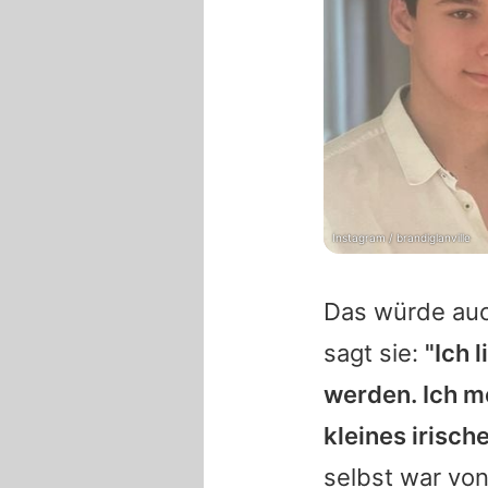
Instagram / brandiglanville
Das würde auc
sagt sie:
"Ich 
werden. Ich me
kleines irisch
selbst war vo