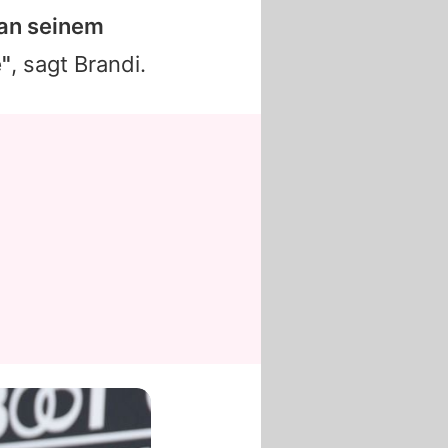
 an seinem
"
, sagt
Brandi
.