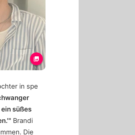
chter in spe
 schwanger
 ein süßes
n.'"
Brandi
mmen. Die