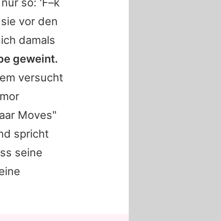
nur so: 'F–k
 sie vor den
sich damals
be geweint.
em versucht
umor
paar Moves"
d spricht
ass seine
 eine