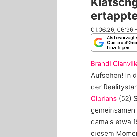
Klatschg
ertappt
01.06.26, 06:36
Brandi Glanvill
Aufsehen! In 
der Realitysta
Cibrians
(52) S
gemeinsamen Zu
damals etwa 1
diesem Momen