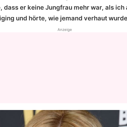
, dass er keine Jungfrau mehr war, als ich
Datenschutzerklärung
ging und hörte, wie jemand verhaut wurde
Nutzungsbedingungen
Anzeige
Utiq verwalten