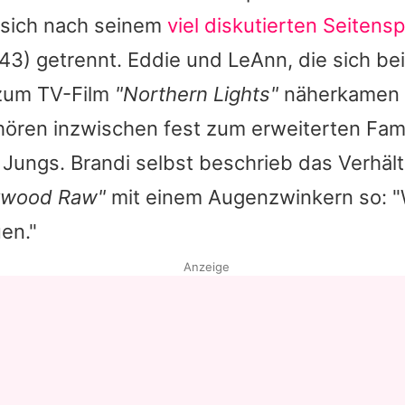
 sich nach seinem
viel diskutierten Seitens
43) getrennt.
Eddie
und
LeAnn
, die sich be
zum TV-Film
"Northern Lights"
näherkamen 
hören inzwischen fest zum erweiterten Fami
 Jungs.
Brandi
selbst beschrieb das Verhält
ywood Raw"
mit einem Augenzwinkern so: "W
en."
Anzeige