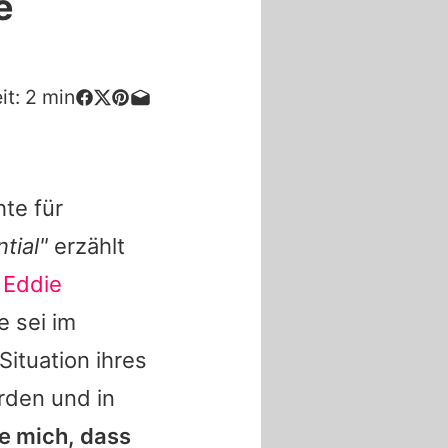
e
it:
2
min
hte für
tial
"
erzählt
n
Eddie
e sei im
ituation ihres
rden und in
re mich, dass