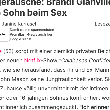
eräusche: Brandi Glanvill
Filme & Serien
e Sohn beim Sex
Lifestyle
-
Janine Karrasch
Leseze
Familie & Liebe
Damit du die spannendsten
Promiflash-News auch bei
Google siehst.
Promiflash Exklusiv
e
(53) sorgt mit einer ziemlich privaten Beic
Alle Themen auf Promiflash
der neuen
Netflix
-Show
"
Calabasas Confiden
Jobs
r, wie sie herausfand, dass ihr und Ex-Man
App runterladen
ohn Mason seine Jungfräulichkeit verlor. Si
Team
hause völlig unvermittelt mit der intimen S
5- oder 16-jährigen Sohnes konfrontiert wo
Redaktionelle Richtlinien
t innerlich zusammengezuckt.
"Ich erinne
Impressum