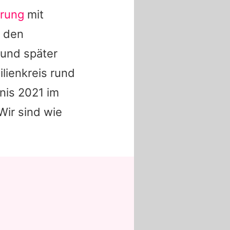
prung
mit
i den
und später
lienkreis rund
nis 2021 im
ir sind wie