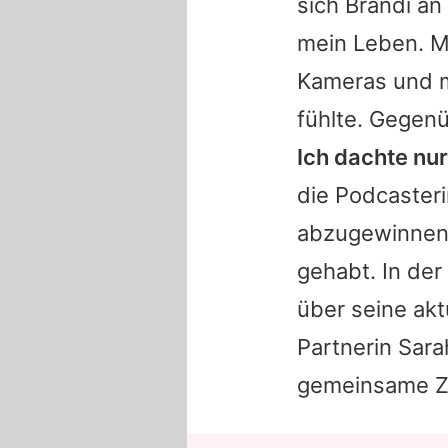
sich
Brandi
an 
mein Leben. Me
Kameras und ma
fühlte. Gegenü
Ich dachte nur
die Podcaster
abzugewinnen 
gehabt. In de
über seine akt
Partnerin Sarah
gemeinsame Zu