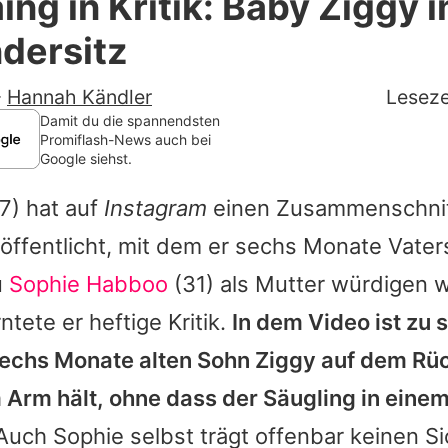
ing in Kritik: Baby Ziggy 
Filme & Serien
dersitz
Lifestyle
-
Hannah Kändler
Leseze
Familie & Liebe
Damit du die spannendsten
Promiflash-News auch bei
Google siehst.
Promiflash Exklusiv
7) hat auf
Instagram
einen Zusammenschnit
Alle Themen auf Promiflash
ffentlicht, mit dem er sechs Monate Vaters
Jobs
u
Sophie Habboo
(31) als Mutter würdigen w
App runterladen
ntete er heftige Kritik.
In dem Video ist zu 
Team
echs Monate alten Sohn Ziggy auf dem Rüc
 Arm hält, ohne dass der Säugling in einem
Redaktionelle Richtlinien
Auch
Sophie
selbst trägt offenbar keinen Si
Impressum