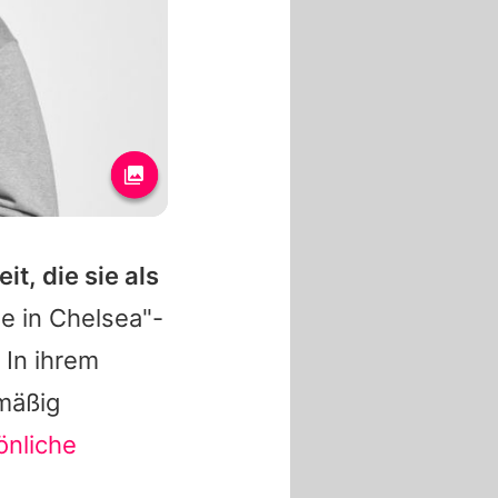
t, die sie als
e in Chelsea"-
 In ihrem
mäßig
önliche