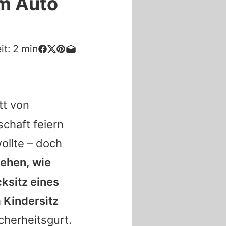
im Auto
it:
2
min
t von
chaft feiern
ollte – doch
sehen, wie
ksitz eines
 Kindersitz
cherheitsgurt.