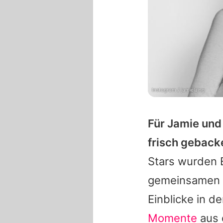
Instagram / jamielaing
Für
Jamie
un
frisch gebacke
Stars wurden E
gemeinsamen
Einblicke in d
Momente
aus 