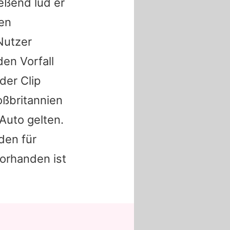
eßend lud er
en
Nutzer
den Vorfall
der Clip
oßbritannien
Auto gelten.
den für
vorhanden ist