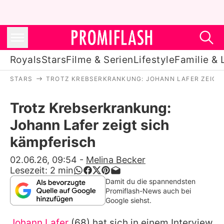
Royals
Stars
Filme & Serien
Lifestyle
Familie & 
STARS
TROTZ KREBSERKRANKUNG: JOHANN LAFER ZEIGT
Royals
Trotz Krebserkrankung:
Stars
Johann Lafer zeigt sich
Filme & Serien
kämpferisch
Lifestyle
02.06.26, 09:54
-
Melina Becker
Lesezeit:
2
min
Familie & Liebe
Damit du die spannendsten
Promiflash-News auch bei
Promiflash Exklusiv
Google siehst.
Johann Lafer
(68) hat sich in einem Interview