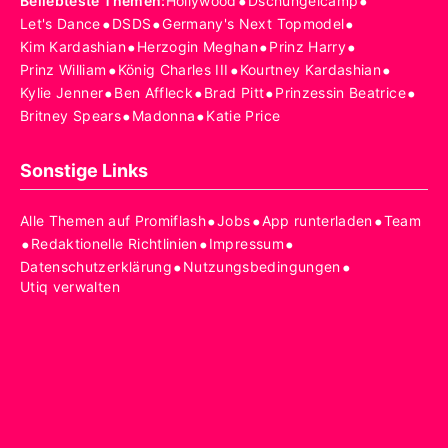
•
•
Beliebteste Themen
:
Hollywood
Dschungelcamp
•
•
•
Let's Dance
DSDS
Germany's Next Topmodel
•
•
•
Kim Kardashian
Herzogin Meghan
Prinz Harry
•
•
•
Prinz William
König Charles III
Kourtney Kardashian
•
•
•
•
Kylie Jenner
Ben Affleck
Brad Pitt
Prinzessin Beatrice
•
•
Britney Spears
Madonna
Katie Price
Sonstige Links
•
•
•
Alle Themen auf Promiflash
Jobs
App runterladen
Team
•
•
•
Redaktionelle Richtlinien
Impressum
•
•
Datenschutzerklärung
Nutzungsbedingungen
Utiq verwalten