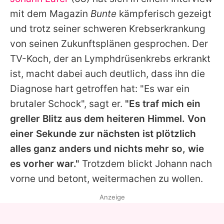
Alle Themen auf Promiflash
mit dem Magazin
Bunte
kämpferisch gezeigt
Jobs
und trotz seiner schweren Krebserkrankung
von seinen Zukunftsplänen gesprochen. Der
App runterladen
TV-Koch, der an Lymphdrüsenkrebs erkrankt
Team
ist, macht dabei auch deutlich, dass ihn die
Diagnose hart getroffen hat: "Es war ein
Redaktionelle Richtlinien
brutaler Schock", sagt er.
"Es traf mich ein
Impressum
greller Blitz aus dem heiteren Himmel. Von
einer Sekunde zur nächsten ist plötzlich
Datenschutzerklärung
alles ganz anders und nichts mehr so, wie
Nutzungsbedingungen
es vorher war."
Trotzdem blickt
Johann
nach
Utiq verwalten
vorne und betont, weitermachen zu wollen.
Anzeige