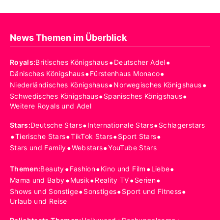
News Themen im Überblick
•
•
Royals
:
Britisches Königshaus
Deutscher Adel
•
•
Dänisches Königshaus
Fürstenhaus Monaco
•
•
Niederländisches Königshaus
Norwegisches Königshaus
•
•
Schwedisches Königshaus
Spanisches Königshaus
Weitere Royals und Adel
•
•
Stars
:
Deutsche Stars
Internationale Stars
Schlagerstars
•
•
•
•
Tierische Stars
TikTok Stars
Sport Stars
•
•
Stars und Family
Webstars
YouTube Stars
•
•
•
•
Themen
:
Beauty
Fashion
Kino und Film
Liebe
•
•
•
•
Mama und Baby
Musik
Reality TV
Serien
•
•
•
Shows und Sonstige
Sonstiges
Sport und Fitness
Urlaub und Reise