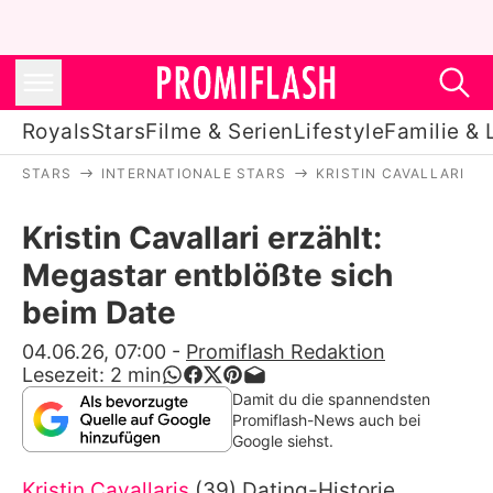
Royals
Stars
Filme & Serien
Lifestyle
Familie & 
STARS
INTERNATIONALE STARS
KRISTIN CAVALLARI
Royals
Kristin Cavallari erzählt:
Stars
Megastar entblößte sich
Filme & Serien
beim Date
Lifestyle
04.06.26, 07:00
-
Promiflash Redaktion
Lesezeit:
2
min
Familie & Liebe
Damit du die spannendsten
Promiflash-News auch bei
Promiflash Exklusiv
Google siehst.
Kristin Cavallaris
(39) Dating-Historie