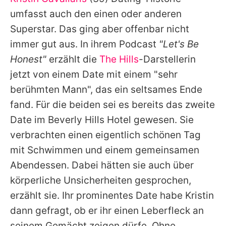
Alle Themen auf Promiflash
umfasst auch den einen oder anderen
Jobs
Superstar. Das ging aber offenbar nicht
immer gut aus. In ihrem Podcast
"Let's Be
App runterladen
Honest"
erzählt die
The Hills
-Darstellerin
Team
jetzt von einem Date mit einem "sehr
berühmten Mann", das ein seltsames Ende
Redaktionelle Richtlinien
fand. Für die beiden sei es bereits das zweite
Impressum
Date im Beverly Hills Hotel gewesen. Sie
verbrachten einen eigentlich schönen Tag
Datenschutzerklärung
mit Schwimmen und einem gemeinsamen
Nutzungsbedingungen
Abendessen. Dabei hätten sie auch über
Utiq verwalten
körperliche Unsicherheiten gesprochen,
erzählt sie. Ihr prominentes Date habe
Kristin
dann gefragt, ob er ihr einen Leberfleck an
seinem Gemächt zeigen dürfe. Ohne