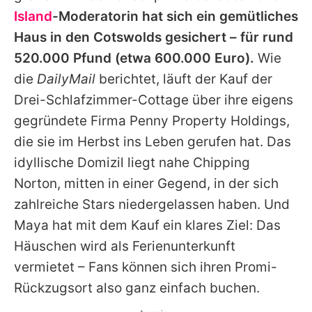
Alle Themen auf Promiflash
Island
-Moderatorin hat sich ein gemütliches
Haus in den Cotswolds gesichert – für rund
Jobs
520.000 Pfund (etwa 600.000 Euro).
Wie
App runterladen
die
DailyMail
berichtet, läuft der Kauf der
Team
Drei-Schlafzimmer-Cottage über ihre eigens
gegründete Firma Penny Property Holdings,
Redaktionelle Richtlinien
die sie im Herbst ins Leben gerufen hat. Das
Impressum
idyllische Domizil liegt nahe Chipping
Norton, mitten in einer Gegend, in der sich
Datenschutzerklärung
zahlreiche Stars niedergelassen haben. Und
Nutzungsbedingungen
Maya
hat mit dem Kauf ein klares Ziel: Das
Häuschen wird als Ferienunterkunft
Utiq verwalten
vermietet – Fans können sich ihren Promi-
Rückzugsort also ganz einfach buchen.