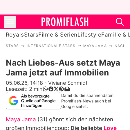
Royals
Stars
Filme & Serien
Lifestyle
Familie & 
STARS
INTERNATIONALE STARS
MAYA JAMA
NACH L
Royals
Nach Liebes-Aus setzt Maya
Stars
Jama jetzt auf Immobilien
Filme & Serien
05.06.26, 14:18
-
Viviane Schmidt
Lesezeit:
2
min
Lifestyle
Damit du die spannendsten
Promiflash-News auch bei
Familie & Liebe
Google siehst.
Promiflash Exklusiv
Maya Jama
(31) gönnt sich den nächsten
großen Immobiliencoup:
Die beliebte
Love