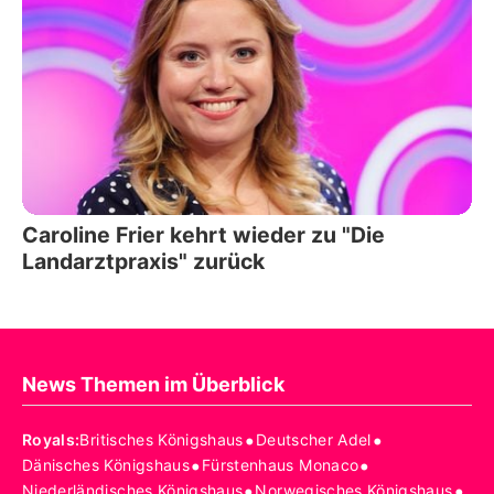
Caroline Frier kehrt wieder zu "Die
Landarztpraxis" zurück
News Themen im Überblick
•
•
Royals
:
Britisches Königshaus
Deutscher Adel
•
•
Dänisches Königshaus
Fürstenhaus Monaco
•
•
Niederländisches Königshaus
Norwegisches Königshaus