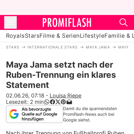
Royals
Stars
Filme & Serien
Lifestyle
Familie & 
STARS
INTERNATIONALE STARS
MAYA JAMA
MAYA J
Royals
Maya Jama setzt nach der
Stars
Ruben-Trennung ein klares
Filme & Serien
Statement
Lifestyle
02.06.26, 07:18
-
Louisa Riepe
Lesezeit:
2
min
Familie & Liebe
Damit du die spannendsten
Promiflash-News auch bei
Promiflash Exklusiv
Google siehst.
Nach ihrer Trennung von Fußballprofi Ruben