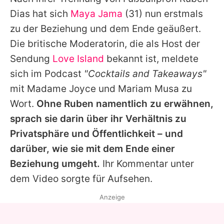
Alle Themen auf Promiflash
Dias hat sich
Maya Jama
(31) nun erstmals
Jobs
zu der Beziehung und dem Ende geäußert.
Die britische Moderatorin, die als Host der
App runterladen
Sendung
Love Island
bekannt ist, meldete
Team
sich im Podcast
"Cocktails and Takeaways"
mit Madame Joyce und Mariam Musa zu
Redaktionelle Richtlinien
Wort.
Ohne Ruben namentlich zu erwähnen,
Impressum
sprach sie darin über ihr Verhältnis zu
Privatsphäre und Öffentlichkeit – und
Datenschutzerklärung
darüber, wie sie mit dem Ende einer
Nutzungsbedingungen
Beziehung umgeht.
Ihr Kommentar unter
Utiq verwalten
dem Video sorgte für Aufsehen.
Anzeige