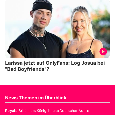
Larissa jetzt auf OnlyFans: Log Josua bei
"Bad Boyfriends"?
News Themen im Überblick
•
•
Royals
:
Britisches Königshaus
Deutscher Adel