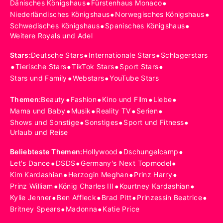
•
•
Dänisches Königshaus
Fürstenhaus Monaco
•
•
Niederländisches Königshaus
Norwegisches Königshaus
•
•
Schwedisches Königshaus
Spanisches Königshaus
Weitere Royals und Adel
•
•
Stars
:
Deutsche Stars
Internationale Stars
Schlagerstars
•
•
•
•
Tierische Stars
TikTok Stars
Sport Stars
•
•
Stars und Family
Webstars
YouTube Stars
•
•
•
•
Themen
:
Beauty
Fashion
Kino und Film
Liebe
•
•
•
•
Mama und Baby
Musik
Reality TV
Serien
•
•
•
Shows und Sonstige
Sonstiges
Sport und Fitness
Urlaub und Reise
•
•
Beliebteste Themen
:
Hollywood
Dschungelcamp
•
•
•
Let's Dance
DSDS
Germany's Next Topmodel
•
•
•
Kim Kardashian
Herzogin Meghan
Prinz Harry
•
•
•
Prinz William
König Charles III
Kourtney Kardashian
•
•
•
•
Kylie Jenner
Ben Affleck
Brad Pitt
Prinzessin Beatrice
•
•
Britney Spears
Madonna
Katie Price