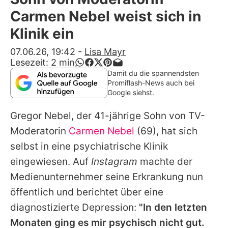
Alle Themen auf Promiflash
Carmen Nebel weist sich in
Jobs
Klinik ein
App runterladen
07.06.26, 19:42
-
Lisa Mayr
Lesezeit:
2
min
Team
Damit du die spannendsten
Promiflash-News auch bei
Redaktionelle Richtlinien
Google siehst.
Gregor Nebel
, der 41-jährige Sohn von TV-
Impressum
Moderatorin
Carmen Nebel
(69), hat sich
Datenschutzerklärung
selbst in eine psychiatrische Klinik
Nutzungsbedingungen
eingewiesen. Auf
Instagram
machte der
Medienunternehmer seine Erkrankung nun
Utiq verwalten
öffentlich und berichtet über eine
diagnostizierte Depression:
"In den letzten
Monaten ging es mir psychisch nicht gut.