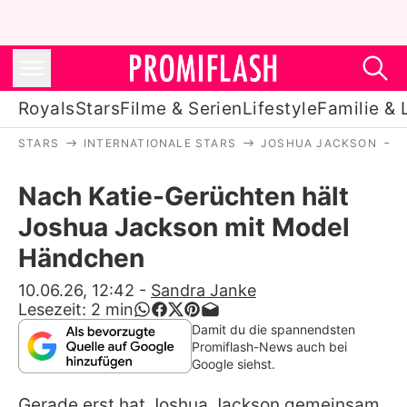
Royals
Stars
Filme & Serien
Lifestyle
Familie & 
STARS
INTERNATIONALE STARS
JOSHUA JACKSON
Royals
Nach Katie-Gerüchten hält
Stars
Joshua Jackson mit Model
Filme & Serien
Händchen
Lifestyle
10.06.26, 12:42
-
Sandra Janke
Lesezeit:
2
min
Familie & Liebe
Damit du die spannendsten
Promiflash-News auch bei
Promiflash Exklusiv
Google siehst.
Gerade erst hat Joshua Jackson gemeinsam