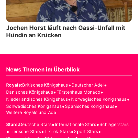
Jochen Horst läuft nach Gassi-Unfall mit
Hündin an Krücken
News Themen im Überblick
•
•
Royals
:
Britisches Königshaus
Deutscher Adel
•
•
Dänisches Königshaus
Fürstenhaus Monaco
•
•
Niederländisches Königshaus
Norwegisches Königshaus
•
•
Schwedisches Königshaus
Spanisches Königshaus
Weitere Royals und Adel
•
•
Stars
:
Deutsche Stars
Internationale Stars
Schlagerstars
•
•
•
•
Tierische Stars
TikTok Stars
Sport Stars