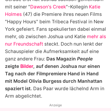
Alle Themen auf Promiflash
mit seiner "
Dawson's Creek
"-Kollegin
Katie
Jobs
Holmes
(47) die Premiere ihres neuen Films
"Happy Hours" beim Tribeca Festival in New
App runterladen
York gefeiert. Fans spekulierten dabei einmal
Team
mehr, ob zwischen Joshua und Katie
mehr als
nur Freundschaft
steckt. Doch nun lenkt der
Redaktionelle Richtlinien
Schauspieler die Aufmerksamkeit auf eine
Impressum
ganz andere Frau:
Das Magazin
People
zeigte
Bilder
, auf denen Joshua nur einen
Datenschutzerklärung
Tag nach der Filmpremiere Hand in Hand
Nutzungsbedingungen
mit Model
Olivia Burgess
durch Manhattan
Utiq verwalten
spaziert ist.
Das Paar wurde lächelnd Arm in
Arm abgelichtet.
Anzeige