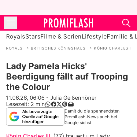
Royals
Stars
Filme & Serien
Lifestyle
Familie & 
ROYALS
BRITISCHES KÖNIGSHAUS
KÖNIG CHARLES III.
Royals
Lady Pamela Hicks'
Stars
Beerdigung fällt auf Trooping
Filme & Serien
the Colour
Lifestyle
11.06.26, 06:06
-
Julia Geißenhöner
Lesezeit:
2
min
Familie & Liebe
Damit du die spannendsten
Promiflash-News auch bei
Promiflash Exklusiv
Google siehst.
König Charles III.
(77) trauert um
Lady