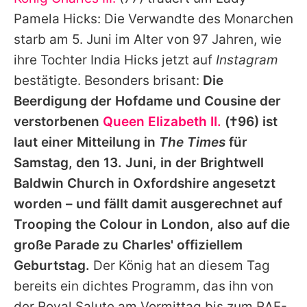
Alle Themen auf Promiflash
Pamela Hicks
: Die Verwandte des Monarchen
Jobs
starb am 5. Juni im Alter von 97 Jahren, wie
ihre Tochter India Hicks jetzt auf
Instagram
App runterladen
bestätigte. Besonders brisant:
Die
Team
Beerdigung der Hofdame und Cousine der
verstorbenen
Queen Elizabeth II.
(†96) ist
Redaktionelle Richtlinien
laut einer Mitteilung in
The Times
für
Impressum
Samstag, den 13. Juni, in der Brightwell
Baldwin Church in Oxfordshire angesetzt
Datenschutzerklärung
worden – und fällt damit ausgerechnet auf
Nutzungsbedingungen
Trooping the Colour in London, also auf die
Utiq verwalten
große Parade zu Charles' offiziellem
Geburtstag.
Der König hat an diesem Tag
bereits ein dichtes Programm, das ihn von
der Royal Salute am Vormittag bis zum RAF-