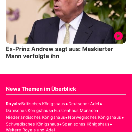
Ex-Prinz Andrew sagt aus: Maskierter
Mann verfolgte ihn
News Themen im Überblick
•
•
Royals
:
Britisches Königshaus
Deutscher Adel
•
•
Dänisches Königshaus
Fürstenhaus Monaco
•
•
Niederländisches Königshaus
Norwegisches Königshaus
•
•
Schwedisches Königshaus
Spanisches Königshaus
Weitere Royals und Adel