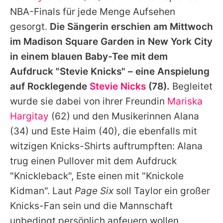
Alle Themen auf Promiflash
NBA-Finals für jede Menge Aufsehen
gesorgt.
Die Sängerin erschien am Mittwoch
Jobs
im Madison Square Garden in New York City
App runterladen
in einem blauen Baby-Tee mit dem
Team
Aufdruck "Stevie Knicks" – eine Anspielung
auf Rocklegende
Stevie Nicks
(78).
Begleitet
Redaktionelle Richtlinien
wurde sie dabei von ihrer Freundin
Mariska
Impressum
Hargitay
(62) und den Musikerinnen
Alana
(34) und
Este Haim
(40), die ebenfalls mit
Datenschutzerklärung
witzigen Knicks-Shirts auftrumpften: Alana
Nutzungsbedingungen
trug einen Pullover mit dem Aufdruck
"Knickleback", Este einen mit "Knickole
Utiq verwalten
Kidman". Laut
Page Six
soll Taylor ein großer
Knicks-Fan sein und die Mannschaft
unbedingt persönlich anfeuern wollen.