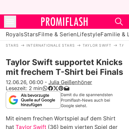
Royals
Stars
Filme & Serien
Lifestyle
Familie & 
STARS
INTERNATIONALE STARS
TAYLOR SWIFT
TAYL
Royals
Taylor Swift supportet Knicks
Stars
mit frechem T-Shirt bei Finals
Filme & Serien
12.06.26, 06:00
-
Julia Geißenhöner
Lesezeit:
2
min
Lifestyle
Damit du die spannendsten
Promiflash-News auch bei
Familie & Liebe
Google siehst.
Promiflash Exklusiv
Mit einem frechen Wortspiel auf dem Shirt
hat
Taylor Swift
(36) beim vierten Spiel der