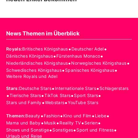
News Themen im Überblick
•
•
Royals
:
Britisches Königshaus
Deutscher Adel
•
•
Dänisches Königshaus
Fürstenhaus Monaco
•
•
Niederländisches Königshaus
Norwegisches Königshaus
•
•
Schwedisches Königshaus
Spanisches Königshaus
Weitere Royals und Adel
•
•
Stars
:
Deutsche Stars
Internationale Stars
Schlagerstars
•
•
•
•
Tierische Stars
TikTok Stars
Sport Stars
•
•
Stars und Family
Webstars
YouTube Stars
•
•
•
•
Themen
:
Beauty
Fashion
Kino und Film
Liebe
•
•
•
•
Mama und Baby
Musik
Reality TV
Serien
•
•
•
Shows und Sonstige
Sonstiges
Sport und Fitness
Urlaub und Reise