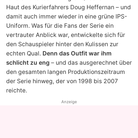
Alle Themen auf Promiflash
Haut des Kurierfahrers Doug Heffernan – und
damit auch immer wieder in eine grüne IPS-
Jobs
Uniform. Was für die Fans der Serie ein
App runterladen
vertrauter Anblick war, entwickelte sich für
Team
den Schauspieler hinter den Kulissen zur
echten Qual.
Denn das Outfit war ihm
Redaktionelle Richtlinien
schlicht zu eng
– und das ausgerechnet über
Impressum
den gesamten langen Produktionszeitraum
der Serie hinweg, der von 1998 bis 2007
Datenschutzerklärung
reichte.
Nutzungsbedingungen
Anzeige
Utiq verwalten