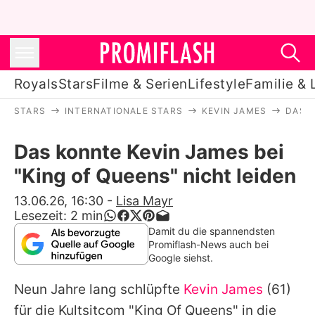
Royals
Stars
Filme & Serien
Lifestyle
Familie & 
STARS
INTERNATIONALE STARS
KEVIN JAMES
DAS K
Royals
Das konnte Kevin James bei
Stars
"King of Queens" nicht leiden
Filme & Serien
13.06.26, 16:30
-
Lisa Mayr
Lesezeit:
2
min
Lifestyle
Damit du die spannendsten
Promiflash-News auch bei
Familie & Liebe
Google siehst.
Promiflash Exklusiv
Neun Jahre lang schlüpfte
Kevin James
(61)
für die Kultsitcom "King Of Queens" in die