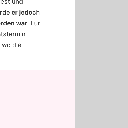
fest und
rde er jedoch
orden war.
Für
htstermin
 wo die