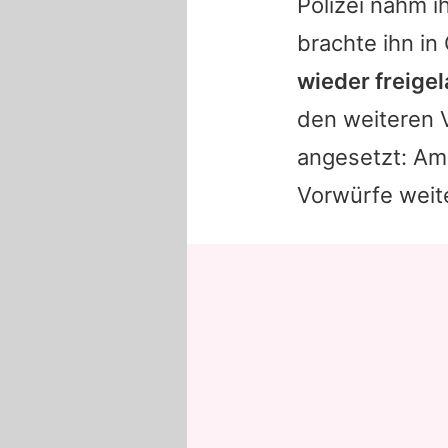
Polizei nahm 
brachte ihn i
wieder freige
den weiteren V
angesetzt: Am 
Vorwürfe weit