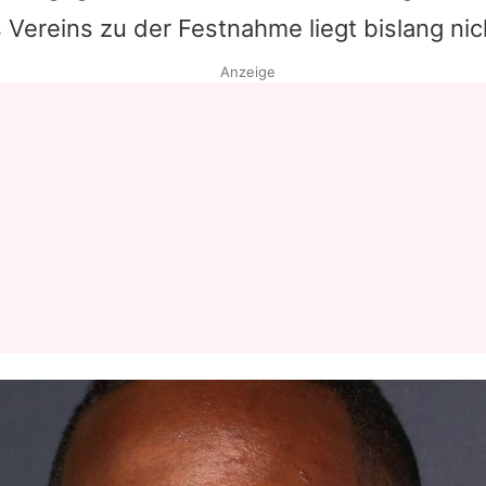
Vereins zu der Festnahme liegt bislang nich
Datenschutzerklärung
Anzeige
Nutzungsbedingungen
Utiq verwalten