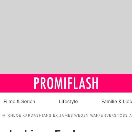
Filme & Serien
Lifestyle
Familie & Lie
KHLOÉ KARDASHIANS EX JAMES WEGEN WAFFENVERSTOSS A
Royals
Stars