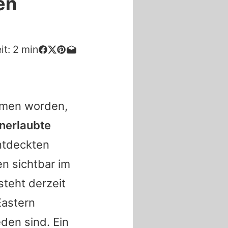
en
it:
2
min
ommen worden,
unerlaubte
entdeckten
n sichtbar im
steht derzeit
Eastern
den sind. Ein