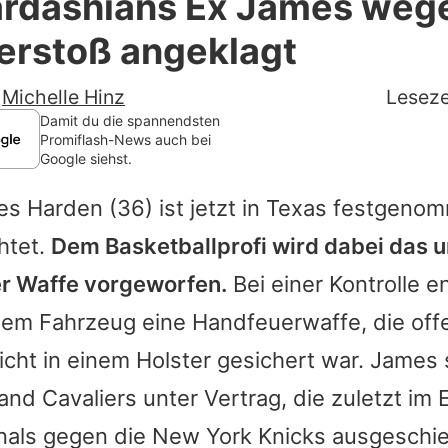
ardashians Ex James weg
Filme & Serien
erstoß angeklagt
Lifestyle
-
Michelle Hinz
Leseze
Familie & Liebe
Damit du die spannendsten
Promiflash-News auch bei
Google siehst.
Promiflash Exklusiv
es Harden
(36) ist jetzt in Texas festgen
Alle Themen auf Promiflash
htet.
Dem Basketballprofi wird dabei das 
Jobs
er Waffe vorgeworfen.
Bei einer Kontrolle 
App runterladen
nem Fahrzeug eine Handfeuerwaffe, die offe
Team
icht in einem Holster gesichert war.
James
and Cavaliers unter Vertrag, die zuletzt im 
Redaktionelle Richtlinien
nals gegen die New York Knicks ausgeschie
Impressum