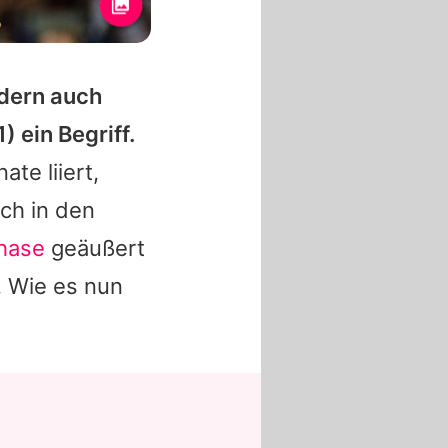
ndern auch
) ein Begriff.
te liiert,
ch in den
hase
geäußert
. Wie es nun