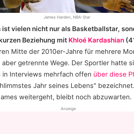
mages
James Harden, NBA-Star
n
ist vielen nicht nur als Basketballstar, so
kurzen Beziehung mit
Khloé Kardashian
(41
en Mitte der 2010er-Jahre für mehrere Mona
aber getrennte Wege. Der Sportler hatte si
 in Interviews mehrfach offen
über diese P
chlimmstes Jahr seines Lebens" bezeichnet
James
weitergeht, bleibt noch abzuwarten.
Anzeige