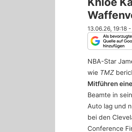
Khloé K
Waffenv
13.06.26, 19:18
NBA-Star
Jam
wie
TMZ
beric
Mitführen ein
Beamte in sei
Auto lag und n
bei den Clevel
Conference Fi