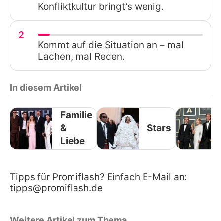
Konfliktkultur bringt’s wenig.
2
Kommt auf die Situation an – mal
Lachen, mal Reden.
In diesem Artikel
Familie
&
Stars
Liebe
Tipps für Promiflash? Einfach E-Mail an:
tipps@promiflash.de
Weitere Artikel zum Thema