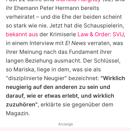
Alle Themen auf Promiflash
ihr Ehemann Peter Hermann bereits
Jobs
verheiratet – und die Ehe der beiden scheint
so stark wie nie. Jetzt hat die Schauspielerin,
App runterladen
bekannt aus
der Krimiserie
Law & Order: SVU
,
Team
in einem Interview mit
E! News
verraten, was
ihrer Meinung nach das Fundament ihrer
Redaktionelle Richtlinien
langen Beziehung ausmacht. Der Schlüssel,
Impressum
so
Mariska
, liege in dem, was sie als
"disziplinierte Neugier" bezeichnet:
"Wirklich
Datenschutzerklärung
neugierig auf den anderen zu sein und
Nutzungsbedingungen
darauf, wie er etwas erlebt, und wirklich
Utiq verwalten
zuzuhören"
, erklärte sie gegenüber dem
Magazin.
Anzeige