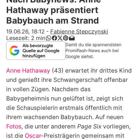
Alle Themen auf Promiflash
Hathaway präsentiert
Jobs
Babybauch am Strand
App runterladen
19.06.26, 18:12
-
Fabienne Stepczynski
Lesezeit:
2
min
Team
Damit du die spannendsten
Promiflash-News auch bei
Redaktionelle Richtlinien
Google siehst.
Anne Hathaway
(43) erwartet ihr drittes Kind
Impressum
und genießt ihre Schwangerschaft offenbar
Datenschutzerklärung
in vollen Zügen. Nachdem das
Nutzungsbedingungen
Babygeheimnis nun gelüftet ist, zeigt sich
die Schauspielerin erstmals öffentlich mit
Utiq verwalten
ihrem wachsenden Babybauch. Auf neuen
Fotos
, die unter anderem
Page Six
vorliegen,
ist die
Oscar
-Preisträgerin gemeinsam mit