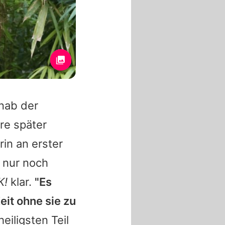
nab der
re später
rin an erster
 nur noch
K!
klar.
"Es
eit ohne sie zu
eiligsten Teil