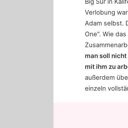
Big Sur in Kal
Verlobung war 
Adam selbst. 
One". Wie da
Zusammenarbei
man soll nicht
mit ihm zu arb
außerdem über 
einzeln vollst