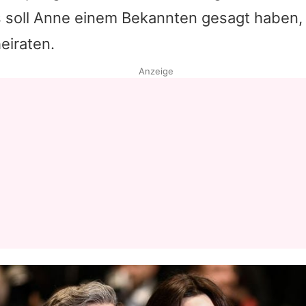
s soll Anne einem Bekannten gesagt haben,
Datenschutzerklärung
eiraten.
Nutzungsbedingungen
Anzeige
Utiq verwalten