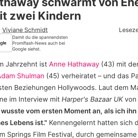
thaway schwärmt von Eh
Filme & Serien
t zwei Kindern
Lifestyle
-
Viviane Schmidt
Leseze
Familie & Liebe
Damit du die spannendsten
Promiflash-News auch bei
Google siehst.
Promiflash Exklusiv
m Jahrzehnt ist
Anne Hathaway
(43) mit d
Alle Themen auf Promiflash
Adam Shulman
(45) verheiratet – und das Pa
Jobs
sten Beziehungen Hollywoods. Laut dem M
App runterladen
e im Interview mit
Harper's Bazaar UK
von 
Team
 wusste vom ersten Moment an, als ich ihn 
es Lebens ist."
Kennengelernt hatten sich 
Redaktionelle Richtlinien
m Springs Film Festival, durch gemeinsame
Impressum