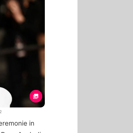
2
eremonie in