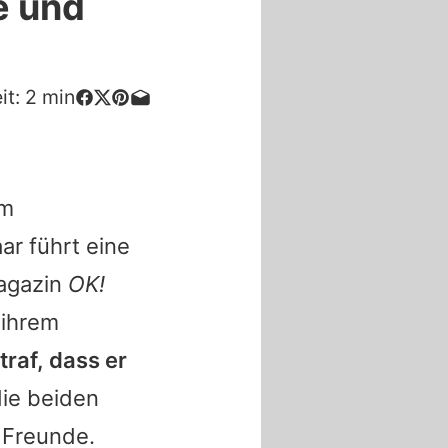
e und
it:
2
min
em
ar führt eine
agazin
OK!
ihrem
traf, dass er
die beiden
 Freunde.