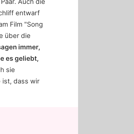
 Paar. Auch die
hliff entwarf
am Film "Song
e über die
 sagen immer,
e es geliebt,
h sie
ist, dass wir