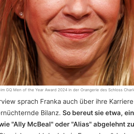
im GQ Men of the Year Award 2024 in der Orangerie des Schloss Charlo
erview sprach
Franka
auch über ihre Karriere
ernüchternde Bilanz.
So bereut sie etwa, ein
wie "Ally McBeal" oder "Alias" abgelehnt z