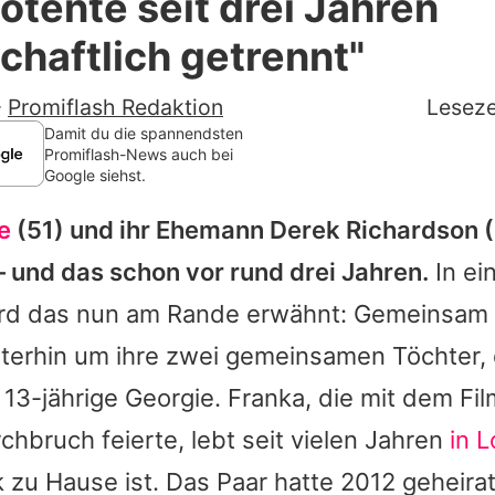
otente seit drei Jahren
Filme & Serien
chaftlich getrennt"
Lifestyle
-
Promiflash Redaktion
Leseze
Familie & Liebe
Damit du die spannendsten
Promiflash-News auch bei
Google siehst.
Promiflash Exklusiv
e
(51) und ihr Ehemann
Derek Richardson
(
Alle Themen auf Promiflash
– und das schon vor rund drei Jahren.
In ei
Jobs
rd das nun am Rande erwähnt: Gemeinsam
App runterladen
terhin um ihre zwei gemeinsamen Töchter, d
Team
 13-jährige Georgie.
Franka
, die mit dem Fil
rchbruch feierte, lebt seit vielen Jahren
in 
Redaktionelle Richtlinien
k
zu Hause ist. Das Paar hatte 2012 geheirat
Impressum