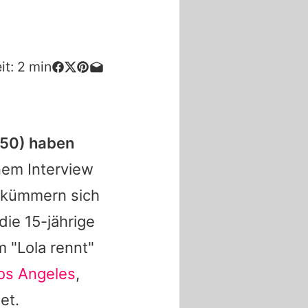
it:
2
min
50) haben
nem Interview
 kümmern sich
ie 15-jährige
m "Lola rennt"
Los Angeles
,
et.