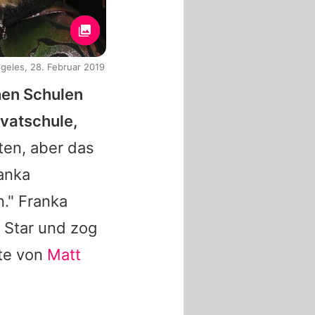
geles, 28. Februar 2019
chen Schulen
ivatschule,
ten, aber das
anka
n."
Franka
 Star und zog
ite von
Matt