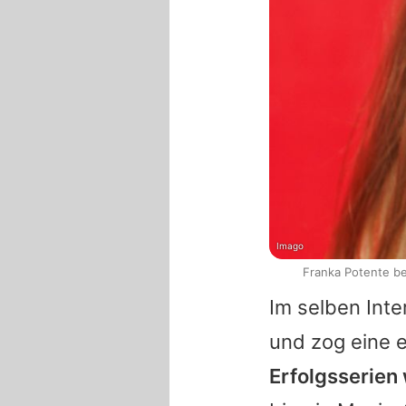
Imago
Franka Potente be
Im selben Int
und zog eine 
Erfolgsserien 