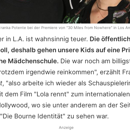
ranka Potente bei der Premiere von "30 Miles from Nowhere" in Los An
r in L.A. ist wahnsinnig teuer.
Die öffentli
doll, deshalb gehen unsere Kids auf eine Pr
che Mädchenschule.
Die war noch am billigs
trotzdem irgendwie reinkommen", erzählt
Fr
t
, "also arbeite ich wieder als Schauspieleri
 dem Film "Lola rennt" zum internationalen
ollywood, wo sie unter anderem an der Se
 "Die Bourne Identität" zu sehen war.
Anzeige