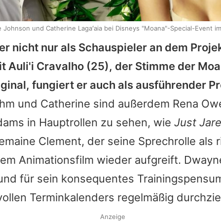
 Johnson und Catherine Lagaʻaia bei Disneys "Moana"-Special-Event i
er nicht nur als Schauspieler an dem Projekt
it
Auli'i Cravalho
(25), der Stimme der Mo
ginal, fungiert er auch als ausführender P
hm und Catherine sind außerdem Rena Owe
dams in Hauptrollen zu sehen, wie
Just Jar
maine Clement, der seine Sprechrolle als r
em Animationsfilm wieder aufgreift.
Dwayn
 und für sein konsequentes Trainingspensu
 vollen Terminkalenders regelmäßig durchzie
Anzeige