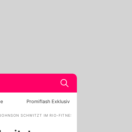
be
Promiflash Exklusiv
JOHNSON SCHWITZT IM RIO-FITNESSSTUDIO