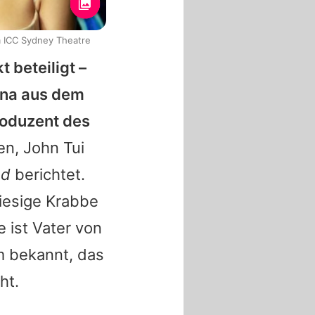
m ICC Sydney Theatre
 beteiligt –
ana aus dem
roduzent des
n, John Tui
ed
berichtet.
iesige Krabbe
e
ist Vater von
m bekannt, das
ht.