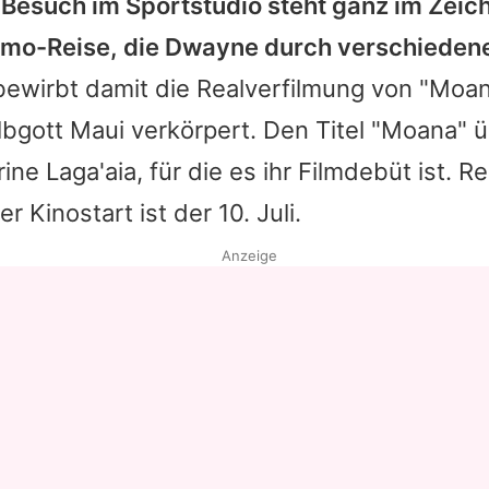
 Besuch im Sportstudio steht ganz im Zeic
omo-Reise, die
Dwayne
durch verschiedene
bewirbt damit die Realverfilmung von "Moana
lbgott Maui verkörpert. Den Titel "Moana" 
ne Laga'aia, für die es ihr Filmdebüt ist. Re
der Kinostart ist der 10. Juli.
Anzeige