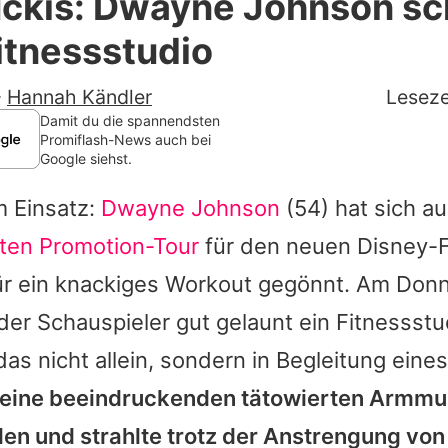
uckis: Dwayne Johnson sc
Filme & Serien
itnessstudio
Lifestyle
-
Hannah Kändler
Leseze
Familie & Liebe
Damit du die spannendsten
Promiflash-News auch bei
Google siehst.
Promiflash Exklusiv
m Einsatz:
Dwayne Johnson
(54) hat sich a
Alle Themen auf Promiflash
ten Promotion-Tour
für den neuen Disney-
Jobs
für ein knackiges Workout gegönnt. Am Don
App runterladen
ß der Schauspieler gut gelaunt ein Fitnessstu
Team
das nicht allein, sondern in Begleitung eine
 seine beeindruckenden tätowierten Armmu
Redaktionelle Richtlinien
len und strahlte trotz der Anstrengung vo
Impressum