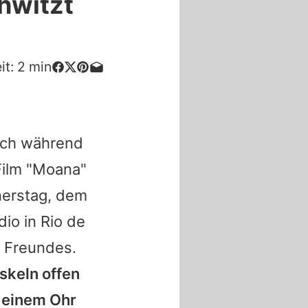
hwitzt
it:
2
min
uch während
Film "Moana"
nerstag, dem
dio in Rio de
s Freundes.
skeln offen
n einem Ohr