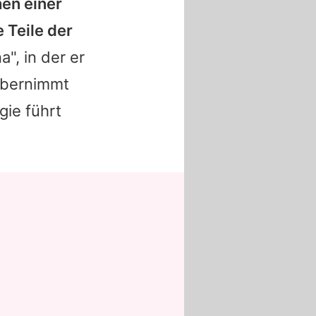
hen einer
 Teile der
", in der er
übernimmt
gie führt