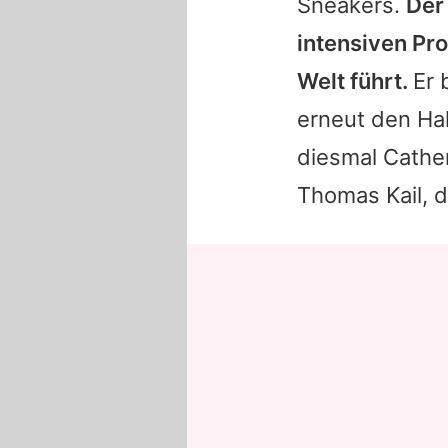
Sneakers.
Der
intensiven Pr
Welt führt.
Er 
erneut den Ha
diesmal Catheri
Thomas Kail
, 