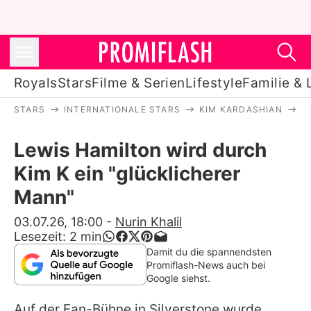
Royals
Stars
Filme & Serien
Lifestyle
Familie & 
STARS
INTERNATIONALE STARS
KIM KARDASHIAN
L
Royals
Lewis Hamilton wird durch
Stars
Kim K ein "glücklicherer
Filme & Serien
Mann"
Lifestyle
03.07.26, 18:00
-
Nurin Khalil
Lesezeit:
2
min
Familie & Liebe
Damit du die spannendsten
Promiflash-News auch bei
Promiflash Exklusiv
Google siehst.
Auf der Fan-Bühne in Silverstone wurde