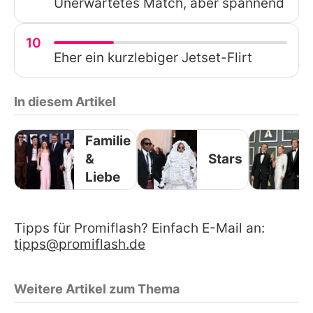
Unerwartetes Match, aber spannend
10
Eher ein kurzlebiger Jetset-Flirt
In diesem Artikel
Familie
&
Stars
Liebe
Tipps für Promiflash? Einfach E-Mail an:
tipps@promiflash.de
Weitere Artikel zum Thema