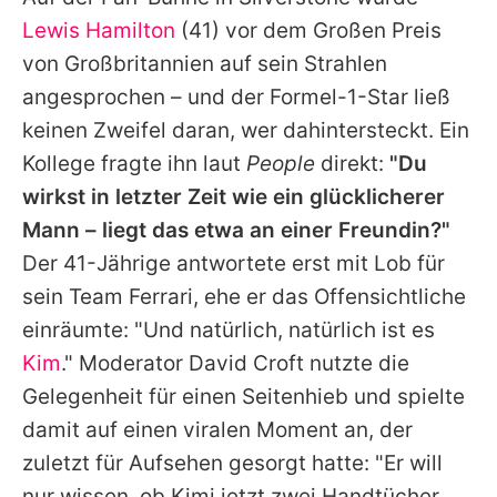
Alle Themen auf Promiflash
Lewis Hamilton
(41) vor dem Großen Preis
Jobs
von Großbritannien auf sein Strahlen
angesprochen – und der Formel-1-Star ließ
App runterladen
keinen Zweifel daran, wer dahintersteckt. Ein
Team
Kollege fragte ihn laut
People
direkt:
"Du
wirkst in letzter Zeit wie ein glücklicherer
Redaktionelle Richtlinien
Mann – liegt das etwa an einer Freundin?"
Impressum
Der 41-Jährige antwortete erst mit Lob für
sein Team
Ferrari
, ehe er das Offensichtliche
Datenschutzerklärung
einräumte: "Und natürlich, natürlich ist es
Nutzungsbedingungen
Kim
." Moderator David Croft nutzte die
Utiq verwalten
Gelegenheit für einen Seitenhieb und spielte
damit auf einen viralen Moment an, der
zuletzt für Aufsehen gesorgt hatte: "Er will
nur wissen, ob Kimi jetzt zwei Handtücher