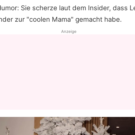
umor: Sie scherze laut dem Insider, dass
L
Datenschutzerklärung
inder zur "coolen Mama" gemacht habe.
Nutzungsbedingungen
Anzeige
Utiq verwalten