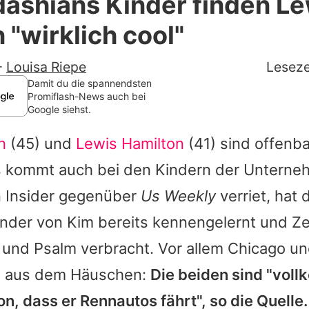
ashians Kinder finden Le
Filme & Serien
 "wirklich cool"
Lifestyle
-
Louisa Riepe
Leseze
Familie & Liebe
Damit du die spannendsten
Promiflash-News auch bei
Google siehst.
Promiflash Exklusiv
n
(45) und
Lewis Hamilton
(41) sind offenba
Alle Themen auf Promiflash
s kommt auch bei den Kindern der Unternehm
Jobs
n Insider gegenüber
Us Weekly
verriet, hat 
App runterladen
Kinder von
Kim
bereits kennengelernt und Zei
Team
 und Psalm verbracht. Vor allem Chicago un
 aus dem Häuschen:
Die beiden sind "vol
Redaktionelle Richtlinien
on, dass er Rennautos fährt", so die Quelle.
Impressum