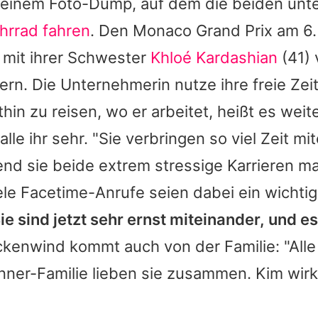
 einem Foto-Dump, auf dem die beiden unt
rrad fahren
. Den Monaco Grand Prix am 6. 
mit ihrer Schwester
Khloé Kardashian
(41) 
rn. Die Unternehmerin nutze ihre freie Zei
hin zu reisen, wo er arbeitet, heißt es weit
lle ihr sehr. "Sie verbringen so viel Zeit mi
nd sie beide extrem stressige Karrieren m
iele Facetime-Anrufe seien dabei ein wichti
ie sind jetzt sehr ernst miteinander, und es
ckenwind kommt auch von der Familie: "Alle 
nner-Familie lieben sie zusammen.
Kim
wirk