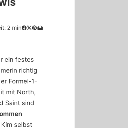
wis
it:
2
min
r ein festes
erin richtig
der Formel-1-
t mit North,
d Saint sind
lkommen
Kim
selbst