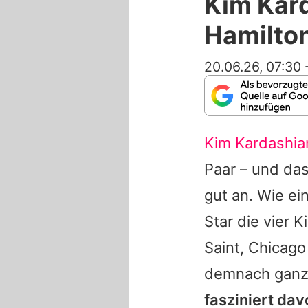
Kim Kard
Hamilton
20.06.26, 07:30
Kim Kardashia
Paar – und da
gut an. Wie ei
Star die vier 
Saint, Chicago
demnach ganz
fasziniert dav