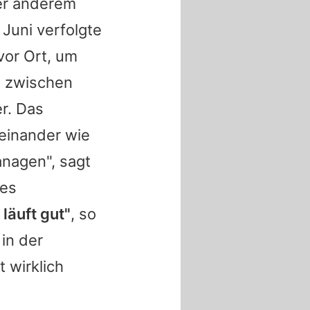
er anderem
Juni verfolgte
vor Ort, um
t zwischen
er. Das
teinander wie
anagen", sagt
ges
 läuft gut"
, so
in der
t wirklich