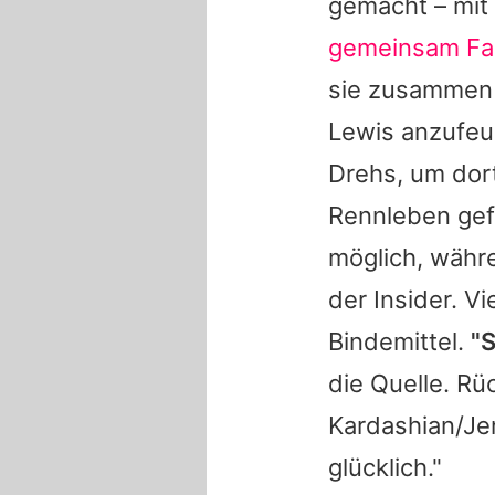
gemacht – mit
gemeinsam Fah
sie zusammen 
Lewis
anzufeue
Drehs, um dort
Rennleben gefa
möglich, währe
der Insider. V
Bindemittel.
"S
die Quelle. Rü
Kardashian/Je
glücklich."