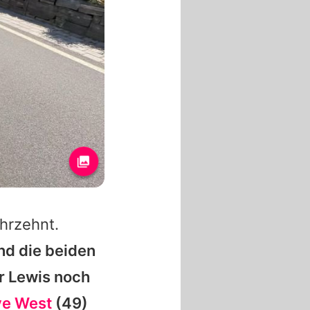
hrzehnt.
nd die beiden
ar
Lewis
noch
e West
(49)