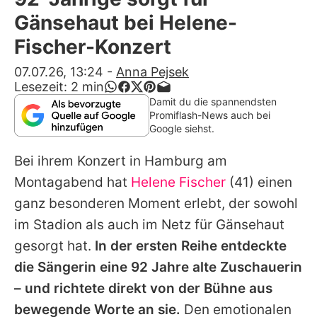
Alle Themen auf Promiflash
Gänsehaut bei Helene-
Jobs
Fischer-Konzert
App runterladen
07.07.26, 13:24
-
Anna Pejsek
Lesezeit:
2
min
Team
Damit du die spannendsten
Promiflash-News auch bei
Redaktionelle Richtlinien
Google siehst.
Bei ihrem Konzert in Hamburg am
Impressum
Montagabend hat
Helene Fischer
(41) einen
Datenschutzerklärung
ganz besonderen Moment erlebt, der sowohl
Nutzungsbedingungen
im Stadion als auch im Netz für Gänsehaut
gesorgt hat.
In der ersten Reihe entdeckte
Utiq verwalten
die Sängerin eine 92 Jahre alte Zuschauerin
– und richtete direkt von der Bühne aus
bewegende Worte an sie.
Den emotionalen