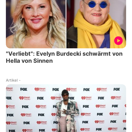
"Verliebt": Evelyn Burdecki schwärmt von
Hella von Sinnen
Artikel
-