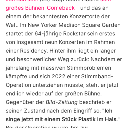
Alle Themen auf Promiflash
großes Bühnen-Comeback
– und das an
Jobs
einem der bekanntesten Konzertorte der
Welt. Im New Yorker Madison Square Garden
App runterladen
startet der 64-jährige Rockstar sein erstes
Team
von insgesamt neun Konzerten im Rahmen
einer Residency. Hinter ihm liegt ein langer
Redaktionelle Richtlinien
und beschwerlicher Weg zurück: Nachdem er
Impressum
jahrelang mit massiven Stimmproblemen
kämpfte und sich 2022 einer Stimmband-
Datenschutzerklärung
Operation unterziehen musste, steht er jetzt
Nutzungsbedingungen
endlich wieder auf der großen Bühne.
Utiq verwalten
Gegenüber der
Bild-Zeitung
beschrieb er
seinen Zustand nach dem Eingriff so:
"Ich
singe jetzt mit einem Stück Plastik im Hals."
Bei der Operation wurde ihm zur