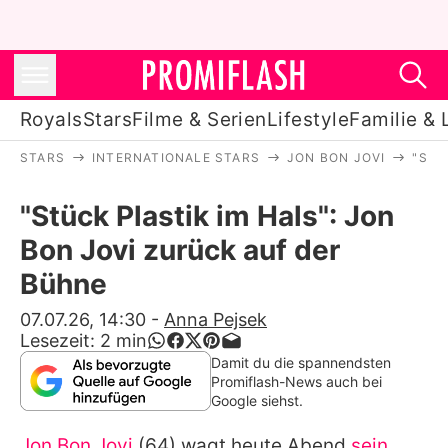
Royals
Stars
Filme & Serien
Lifestyle
Familie & 
STARS
INTERNATIONALE STARS
JON BON JOVI
"STÜ
Royals
"Stück Plastik im Hals": Jon
Stars
Bon Jovi zurück auf der
Filme & Serien
Bühne
Lifestyle
07.07.26, 14:30
-
Anna Pejsek
Lesezeit:
2
min
Familie & Liebe
Damit du die spannendsten
Promiflash-News auch bei
Promiflash Exklusiv
Google siehst.
Jon Bon Jovi
(64) wagt heute Abend
sein