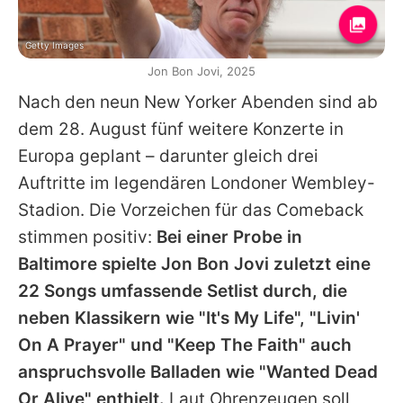
Getty Images
Jon Bon Jovi, 2025
Nach den neun New Yorker Abenden sind ab
dem 28. August fünf weitere Konzerte in
Europa geplant – darunter gleich drei
Auftritte im legendären Londoner Wembley-
Stadion. Die Vorzeichen für das Comeback
stimmen positiv:
Bei einer Probe in
Baltimore spielte
Jon Bon Jovi
zuletzt eine
22 Songs umfassende Setlist durch, die
neben Klassikern wie "It's My Life", "Livin'
On A Prayer" und "Keep The Faith" auch
anspruchsvolle Balladen wie "Wanted Dead
Or Alive" enthielt.
Laut Ohrenzeugen soll