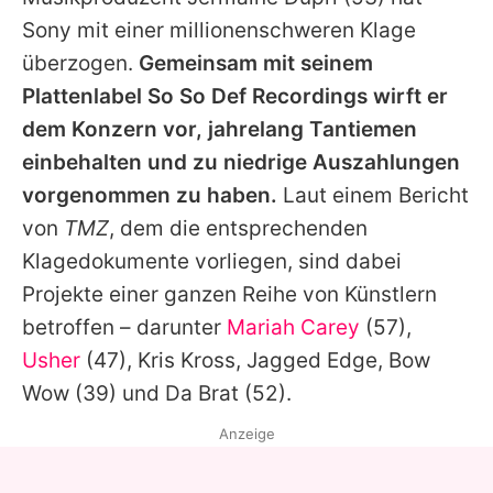
Alle Themen auf Promiflash
Sony mit einer millionenschweren Klage
Jobs
überzogen.
Gemeinsam mit seinem
Plattenlabel So So Def Recordings wirft er
App runterladen
dem Konzern vor, jahrelang Tantiemen
Team
einbehalten und zu niedrige Auszahlungen
vorgenommen zu haben.
Laut einem Bericht
Redaktionelle Richtlinien
von
TMZ
, dem die entsprechenden
Impressum
Klagedokumente vorliegen, sind dabei
Projekte einer ganzen Reihe von Künstlern
Datenschutzerklärung
betroffen – darunter
Mariah Carey
(57),
Nutzungsbedingungen
Usher
(47),
Kris Kross
, Jagged Edge,
Bow
Utiq verwalten
Wow
(39) und
Da Brat
(52).
Anzeige