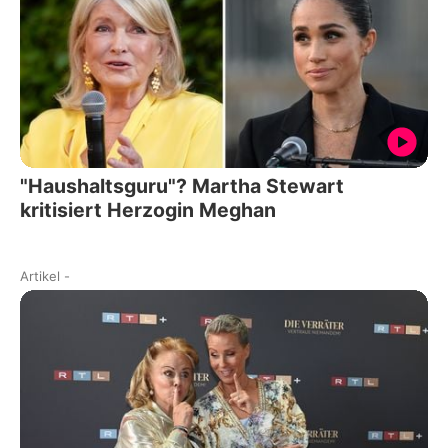
"Haushaltsguru"? Martha Stewart
kritisiert Herzogin Meghan
Artikel
-