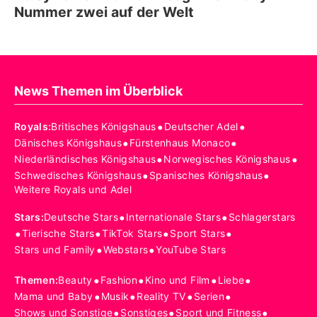
Nummer zwei auf der Welt
News Themen im Überblick
•
•
Royals
:
Britisches Königshaus
Deutscher Adel
•
•
Dänisches Königshaus
Fürstenhaus Monaco
•
•
Niederländisches Königshaus
Norwegisches Königshaus
•
•
Schwedisches Königshaus
Spanisches Königshaus
Weitere Royals und Adel
•
•
Stars
:
Deutsche Stars
Internationale Stars
Schlagerstars
•
•
•
•
Tierische Stars
TikTok Stars
Sport Stars
•
•
Stars und Family
Webstars
YouTube Stars
•
•
•
•
Themen
:
Beauty
Fashion
Kino und Film
Liebe
•
•
•
•
Mama und Baby
Musik
Reality TV
Serien
•
•
•
Shows und Sonstige
Sonstiges
Sport und Fitness