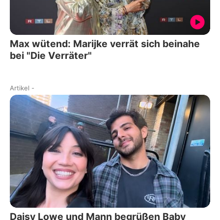
Max wütend: Marijke verrät sich beinahe
bei "Die Verräter"
Artikel
-
Daisy Lowe und Mann begrüßen Baby