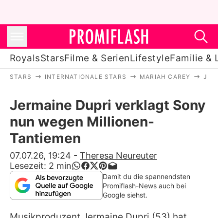
Royals
Stars
Filme & Serien
Lifestyle
Familie & 
STARS
INTERNATIONALE STARS
MARIAH CAREY
JER
Royals
Jermaine Dupri verklagt Sony
Stars
nun wegen Millionen-
Filme & Serien
Tantiemen
Lifestyle
07.07.26, 19:24
-
Theresa Neureuter
Lesezeit:
2
min
Familie & Liebe
Damit du die spannendsten
Promiflash-News auch bei
Promiflash Exklusiv
Google siehst.
Musikproduzent
Jermaine Dupri
(53) hat