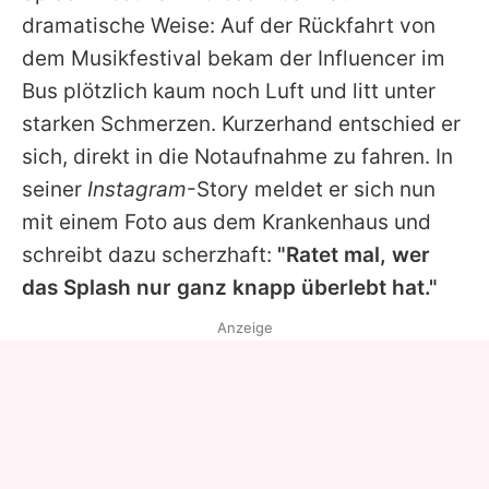
Alle Themen auf Promiflash
dramatische Weise: Auf der Rückfahrt von
dem Musikfestival bekam der Influencer im
Jobs
Bus plötzlich kaum noch Luft und litt unter
App runterladen
starken Schmerzen. Kurzerhand entschied er
Team
sich, direkt in die Notaufnahme zu fahren. In
seiner
Instagram
-Story meldet er sich nun
Redaktionelle Richtlinien
mit einem Foto aus dem Krankenhaus und
Impressum
schreibt dazu scherzhaft:
"Ratet mal, wer
das Splash nur ganz knapp überlebt hat."
Datenschutzerklärung
Anzeige
Nutzungsbedingungen
Utiq verwalten