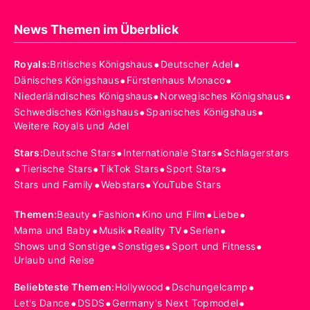
News Themen im Überblick
•
•
Royals
:
Britisches Königshaus
Deutscher Adel
•
•
Dänisches Königshaus
Fürstenhaus Monaco
•
•
Niederländisches Königshaus
Norwegisches Königshaus
•
•
Schwedisches Königshaus
Spanisches Königshaus
Weitere Royals und Adel
•
•
Stars
:
Deutsche Stars
Internationale Stars
Schlagerstars
•
•
•
•
Tierische Stars
TikTok Stars
Sport Stars
•
•
Stars und Family
Webstars
YouTube Stars
•
•
•
•
Themen
:
Beauty
Fashion
Kino und Film
Liebe
•
•
•
•
Mama und Baby
Musik
Reality TV
Serien
•
•
•
Shows und Sonstige
Sonstiges
Sport und Fitness
Urlaub und Reise
•
•
Beliebteste Themen
:
Hollywood
Dschungelcamp
•
•
•
Let's Dance
DSDS
Germany's Next Topmodel