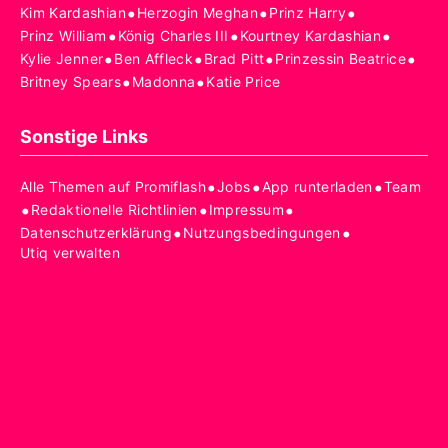
•
•
•
Kim Kardashian
Herzogin Meghan
Prinz Harry
•
•
•
Prinz William
König Charles III
Kourtney Kardashian
•
•
•
•
Kylie Jenner
Ben Affleck
Brad Pitt
Prinzessin Beatrice
•
•
Britney Spears
Madonna
Katie Price
Sonstige Links
•
•
•
Alle Themen auf Promiflash
Jobs
App runterladen
Team
•
•
•
Redaktionelle Richtlinien
Impressum
•
•
Datenschutzerklärung
Nutzungsbedingungen
Utiq verwalten