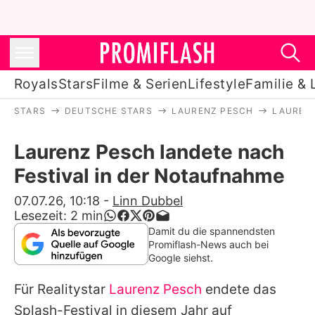
Royals
Stars
Filme & Serien
Lifestyle
Familie & 
STARS
DEUTSCHE STARS
LAURENZ PESCH
LAURENZ
Royals
Laurenz Pesch landete nach
Stars
Festival in der Notaufnahme
Filme & Serien
07.07.26, 10:18
-
Linn Dubbel
Lesezeit:
2
min
Lifestyle
Damit du die spannendsten
Promiflash-News auch bei
Familie & Liebe
Google siehst.
Promiflash Exklusiv
Für Realitystar
Laurenz Pesch
endete das
Splash-Festival in diesem Jahr auf