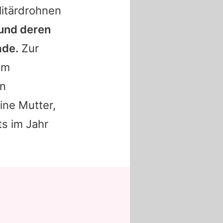
litärdrohnen
 und deren
ade.
Zur
em
en
ine Mutter,
s im Jahr