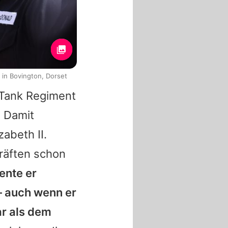
 in Bovington, Dorset
 Tank Regiment
. Damit
zabeth II.
kräften schon
ente er
 – auch wenn er
ar als dem