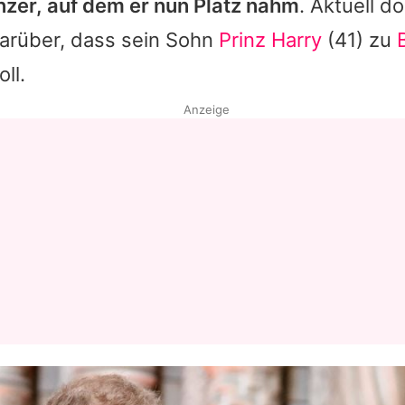
zer, auf dem er nun Platz nahm
. Aktuell d
darüber, dass sein Sohn
Prinz Harry
(41) zu
ll.
Anzeige