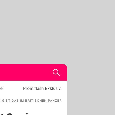
be
Promiflash Exklusiv
 GIBT GAS IM BRITISCHEN PANZER