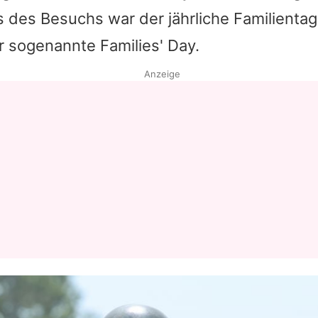
 des Besuchs war der jährliche Familienta
Datenschutzerklärung
r sogenannte Families' Day.
Nutzungsbedingungen
Anzeige
Utiq verwalten