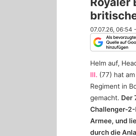
Royaler 
britisch
07.07.26, 06:54
Helm auf, Head
III.
(77) hat am
Regiment in B
gemacht.
Der 
Challenger-2-
Armee, und li
durch die Anl