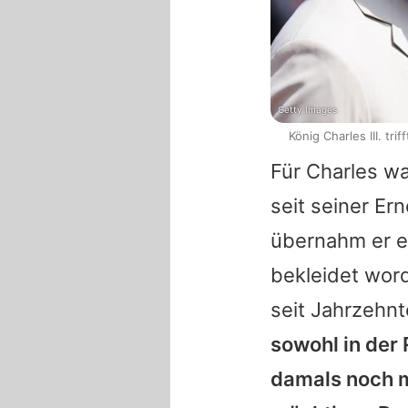
Getty Images
König Charles III. t
Für
Charles
war
seit seiner Er
übernahm er ei
bekleidet word
seit Jahrzehn
sowohl in der 
damals noch m