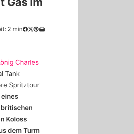
t Gas im
it:
2
min
önig Charles
al Tank
re Spritztour
 eines
britischen
en Koloss
aus dem Turm