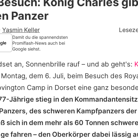
Besuch: König Charles gib
Filme & Serien
en Panzer
Lifestyle
-
Yasmin Keller
Leseze
Familie & Liebe
Damit du die spannendsten
Promiflash-News auch bei
Google siehst.
Promiflash Exklusiv
set an, Sonnenbrille rauf – und ab geht's:
K
Alle Themen auf Promiflash
 Montag, dem 6. Juli, beim Besuch des Roy
Jobs
ovington Camp in Dorset eine ganz besonde
App runterladen
77-Jährige stieg in den Kommandantensitz
Team
Panzers, des schweren Kampfpanzers der 
eß sich in dem mehr als 60 Tonnen schwer
Redaktionelle Richtlinien
age fahren – den Oberkörper dabei lässig 
Impressum