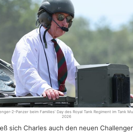
allenger-2-Panzer beim Families' Day des Royal Tank Regiment im Tank Mu
2026
ieß sich
Charles
auch den neuen Challenger