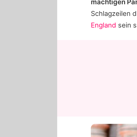
mächtigen Pan
Schlagzeilen 
England
sein so