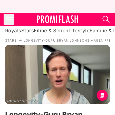
Royals
Stars
Filme & Serien
Lifestyle
Familie & 
STARS
LONGEVITY-GURU BRYAN JOHNSONS MAGEN FRISST
Royals
Stars
Filme & Serien
Lifestyle
Familie & Liebe
Promiflash Exklusiv
Instagram / bryanjohnson_
Longevity-Guru Bryan