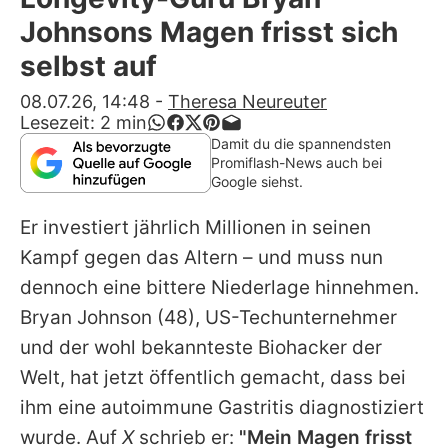
Alle Themen auf Promiflash
Johnsons Magen frisst sich
Jobs
selbst auf
App runterladen
08.07.26, 14:48
-
Theresa Neureuter
Lesezeit:
2
min
Team
Damit du die spannendsten
Promiflash-News auch bei
Redaktionelle Richtlinien
Google siehst.
Er investiert jährlich Millionen in seinen
Impressum
Kampf gegen das Altern – und muss nun
Datenschutzerklärung
dennoch eine bittere Niederlage hinnehmen.
Nutzungsbedingungen
Bryan Johnson
(48), US-Techunternehmer
und der wohl bekannteste Biohacker der
Utiq verwalten
Welt, hat jetzt öffentlich gemacht, dass bei
ihm eine autoimmune Gastritis diagnostiziert
wurde. Auf
X
schrieb er:
"Mein Magen frisst