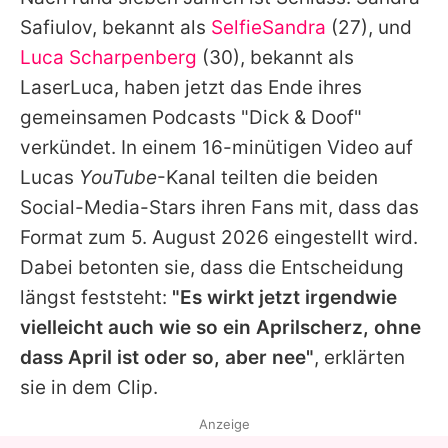
Alle Themen auf Promiflash
Safiulov, bekannt als
SelfieSandra
(27), und
Jobs
Luca Scharpenberg
(30), bekannt als
LaserLuca, haben jetzt das Ende ihres
App runterladen
gemeinsamen Podcasts "Dick & Doof"
Team
verkündet. In einem 16-minütigen Video auf
Lucas
YouTube
-Kanal teilten die beiden
Redaktionelle Richtlinien
Social-Media-Stars ihren Fans mit, dass das
Impressum
Format zum 5. August 2026 eingestellt wird.
Dabei betonten sie, dass die Entscheidung
Datenschutzerklärung
längst feststeht:
"Es wirkt jetzt irgendwie
Nutzungsbedingungen
vielleicht auch wie so ein Aprilscherz, ohne
Utiq verwalten
dass April ist oder so, aber nee"
, erklärten
sie in dem Clip.
Anzeige