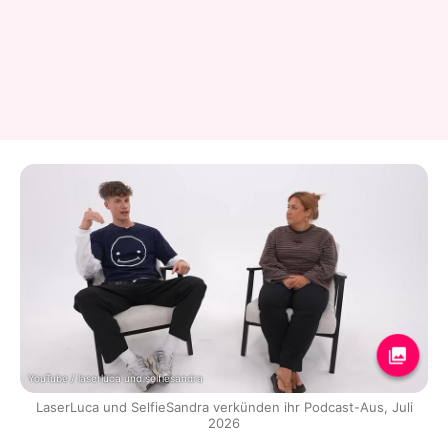
YouTube / laserluca und selfiesandra
LaserLuca und SelfieSandra verkünden ihr Podcast-Aus, Juli
2026