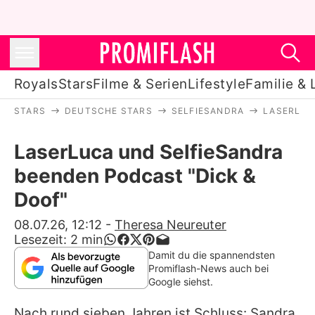
Royals
Stars
Filme & Serien
Lifestyle
Familie & 
STARS
DEUTSCHE STARS
SELFIESANDRA
LASERLUC
Royals
LaserLuca und SelfieSandra
Stars
beenden Podcast "Dick &
Filme & Serien
Doof"
Lifestyle
08.07.26, 12:12
-
Theresa Neureuter
Lesezeit:
2
min
Familie & Liebe
Damit du die spannendsten
Promiflash-News auch bei
Promiflash Exklusiv
Google siehst.
Nach rund sieben Jahren ist Schluss: Sandra