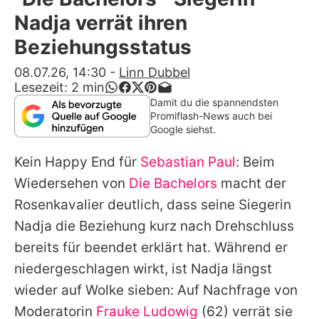
Alle Themen auf Promiflash
Nadja verrät ihren
Jobs
Beziehungsstatus
App runterladen
08.07.26, 14:30
-
Linn Dubbel
Lesezeit:
2
min
Team
Damit du die spannendsten
Promiflash-News auch bei
Redaktionelle Richtlinien
Google siehst.
Kein Happy End für
Sebastian Paul
: Beim
Impressum
Wiedersehen von
Die Bachelors
macht der
Datenschutzerklärung
Rosenkavalier deutlich, dass seine Siegerin
Nutzungsbedingungen
Nadja die Beziehung kurz nach Drehschluss
bereits für beendet erklärt hat. Während er
Utiq verwalten
niedergeschlagen wirkt, ist Nadja längst
wieder auf Wolke sieben: Auf Nachfrage von
Moderatorin
Frauke Ludowig
(62) verrät sie