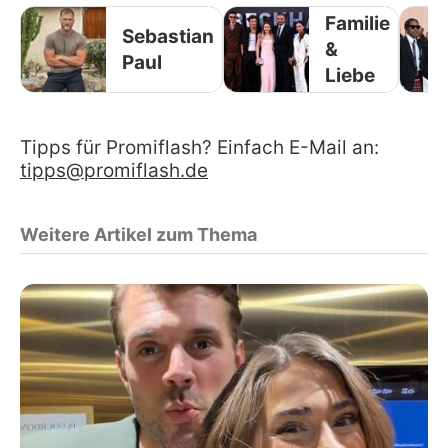
Familie
Sebastian
&
Paul
Liebe
Tipps für Promiflash? Einfach E-Mail an:
tipps@promiflash.de
Weitere Artikel zum Thema