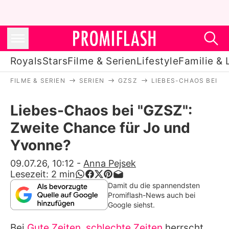
Royals
Stars
Filme & Serien
Lifestyle
Familie & 
FILME & SERIEN
SERIEN
GZSZ
LIEBES-CHAOS BEI "
Royals
Liebes-Chaos bei "GZSZ":
Stars
Zweite Chance für Jo und
Filme & Serien
Yvonne?
Lifestyle
09.07.26, 10:12
-
Anna Pejsek
Lesezeit:
2
min
Familie & Liebe
Damit du die spannendsten
Promiflash-News auch bei
Promiflash Exklusiv
Google siehst.
Bei
Gute Zeiten, schlechte Zeiten
herrscht