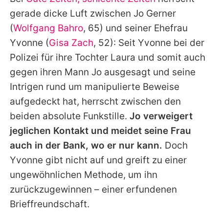
Alle Themen auf Promiflash
gerade dicke Luft zwischen Jo Gerner
Jobs
(
Wolfgang Bahro
, 65) und seiner Ehefrau
Yvonne (
Gisa Zach
, 52): Seit Yvonne bei der
App runterladen
Polizei für ihre Tochter Laura und somit auch
Team
gegen ihren Mann Jo ausgesagt und seine
Intrigen rund um manipulierte Beweise
Redaktionelle Richtlinien
aufgedeckt hat, herrscht zwischen den
Impressum
beiden absolute Funkstille.
Jo verweigert
jeglichen Kontakt und meidet seine Frau
Datenschutzerklärung
auch in der Bank, wo er nur kann.
Doch
Nutzungsbedingungen
Yvonne gibt nicht auf und greift zu einer
Utiq verwalten
ungewöhnlichen Methode, um ihn
zurückzugewinnen – einer erfundenen
Brieffreundschaft.