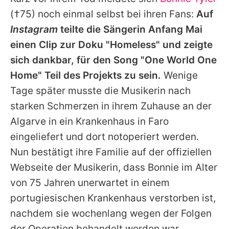
Alle Themen auf Promiflash
(†75) noch einmal selbst bei ihren Fans:
Auf
Jobs
Instagram
teilte die Sängerin Anfang Mai
einen Clip zur Doku "Homeless" und zeigte
App runterladen
sich dankbar, für den Song "One World One
Team
Home" Teil des Projekts zu sein.
Wenige
Tage später musste die Musikerin nach
Redaktionelle Richtlinien
starken Schmerzen in ihrem Zuhause an der
Impressum
Algarve in ein Krankenhaus in Faro
eingeliefert und dort notoperiert werden.
Datenschutzerklärung
Nun bestätigt ihre Familie auf der offiziellen
Nutzungsbedingungen
Webseite der Musikerin, dass
Bonnie
im Alter
Utiq verwalten
von 75 Jahren unerwartet in einem
portugiesischen Krankenhaus verstorben ist,
nachdem sie wochenlang wegen der Folgen
der Operation behandelt worden war.