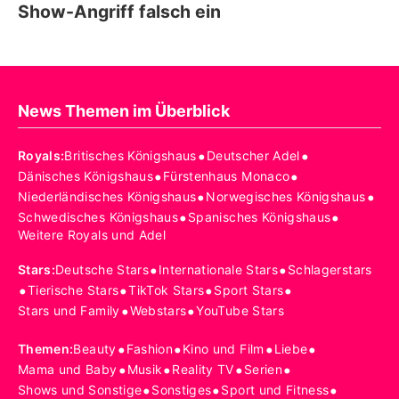
Show-Angriff falsch ein
News Themen im Überblick
•
•
Royals
:
Britisches Königshaus
Deutscher Adel
•
•
Dänisches Königshaus
Fürstenhaus Monaco
•
•
Niederländisches Königshaus
Norwegisches Königshaus
•
•
Schwedisches Königshaus
Spanisches Königshaus
Weitere Royals und Adel
•
•
Stars
:
Deutsche Stars
Internationale Stars
Schlagerstars
•
•
•
•
Tierische Stars
TikTok Stars
Sport Stars
•
•
Stars und Family
Webstars
YouTube Stars
•
•
•
•
Themen
:
Beauty
Fashion
Kino und Film
Liebe
•
•
•
•
Mama und Baby
Musik
Reality TV
Serien
•
•
•
Shows und Sonstige
Sonstiges
Sport und Fitness