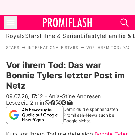
Royals
Stars
Filme & Serien
Lifestyle
Familie & 
STARS
INTERNATIONALE STARS
VOR IHREM TOD: DAS 
Royals
Vor ihrem Tod: Das war
Stars
Bonnie Tylers letzter Post im
Filme & Serien
Netz
Lifestyle
09.07.26, 17:12
-
Anja-Stine Andresen
Lesezeit:
2
min
Familie & Liebe
Damit du die spannendsten
Promiflash-News auch bei
Promiflash Exklusiv
Google siehst.
Kurz vor ihrem Tod meldete sich
Bonnie Tyler