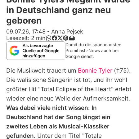
Alle Themen auf Promiflash
in Deutschland ganz neu
Jobs
geboren
App runterladen
09.07.26, 17:48
-
Anna Pejsek
Lesezeit:
2
min
Team
Damit du die spannendsten
Promiflash-News auch bei
Redaktionelle Richtlinien
Google siehst.
Die Musikwelt trauert um
Bonnie Tyler
(†75).
Impressum
Die walisische Sängerin ist tot, und ihr wohl
Datenschutzerklärung
größter Hit "Total Eclipse of the Heart" erlebt
Nutzungsbedingungen
wieder eine neue Welle der Aufmerksamkeit.
Was dabei viele nicht wissen: In
Utiq verwalten
Deutschland hat der Song längst ein
zweites Leben als Musical-Klassiker
gefunden.
Unter dem Titel "Totale