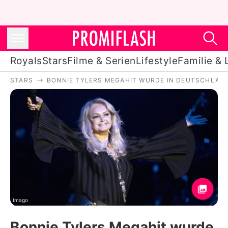
Royals
Stars
Filme & Serien
Lifestyle
Familie & 
STARS
BONNIE TYLERS MEGAHIT WURDE IN DEUTSCHLAN
Royals
Stars
Filme & Serien
Lifestyle
Familie & Liebe
Promiflash Exklusiv
Imago
Bonnie Tylers Megahit wurde