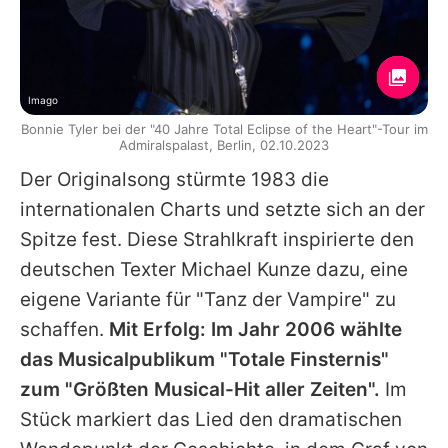
Imago
Bonnie Tyler bei der "40 Jahre Total Eclipse of the Heart"-Tour im
Admiralspalast, Berlin, 02.10.2023
Der Originalsong stürmte 1983 die
internationalen Charts und setzte sich an der
Spitze fest. Diese Strahlkraft inspirierte den
deutschen Texter Michael Kunze dazu, eine
eigene Variante für "
Tanz der Vampire
" zu
schaffen.
Mit Erfolg: Im Jahr 2006 wählte
das Musicalpublikum "Totale Finsternis"
zum "Größten Musical-Hit aller Zeiten".
Im
Stück markiert das Lied den dramatischen