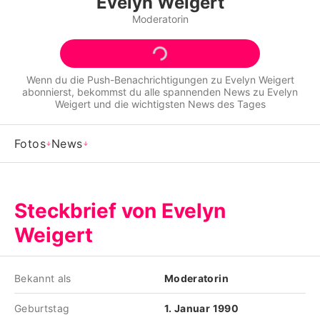
Evelyn Weigert
Alle Themen auf Promiflash
Moderatorin
Jobs
App runterladen
Wenn du die Push-Benachrichtigungen zu
Evelyn Weigert
abonnierst, bekommst du alle spannenden News zu
Evelyn
Team
Weigert
und die wichtigsten News des Tages
Redaktionelle Richtlinien
Fotos
News
Impressum
Datenschutzerklärung
Steckbrief von Evelyn
Nutzungsbedingungen
Weigert
Utiq verwalten
Bekannt als
Moderatorin
Geburtstag
1. Januar 1990