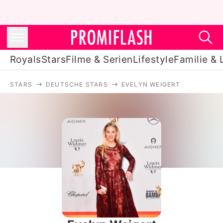
Royals
Stars
Filme & Serien
Lifestyle
Familie & 
STARS
DEUTSCHE STARS
EVELYN WEIGERT
Royals
Stars
Filme & Serien
Lifestyle
Familie & Liebe
Promiflash Exklusiv