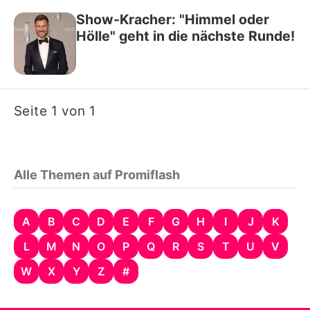
Show-Kracher: "Himmel oder
Hölle" geht in die nächste Runde!
Seite 1 von 1
Alle Themen auf Promiflash
A
B
C
D
E
F
G
H
I
J
K
L
M
N
O
P
Q
R
S
T
U
V
W
X
Y
Z
#