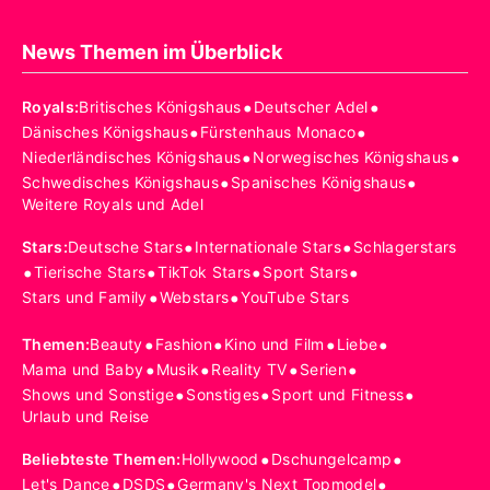
News Themen im Überblick
•
•
Royals
:
Britisches Königshaus
Deutscher Adel
•
•
Dänisches Königshaus
Fürstenhaus Monaco
•
•
Niederländisches Königshaus
Norwegisches Königshaus
•
•
Schwedisches Königshaus
Spanisches Königshaus
Weitere Royals und Adel
•
•
Stars
:
Deutsche Stars
Internationale Stars
Schlagerstars
•
•
•
•
Tierische Stars
TikTok Stars
Sport Stars
•
•
Stars und Family
Webstars
YouTube Stars
•
•
•
•
Themen
:
Beauty
Fashion
Kino und Film
Liebe
•
•
•
•
Mama und Baby
Musik
Reality TV
Serien
•
•
•
Shows und Sonstige
Sonstiges
Sport und Fitness
Urlaub und Reise
•
•
Beliebteste Themen
:
Hollywood
Dschungelcamp
•
•
•
Let's Dance
DSDS
Germany's Next Topmodel