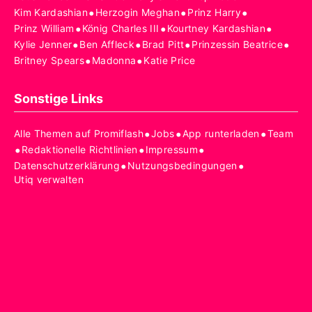
•
•
•
Kim Kardashian
Herzogin Meghan
Prinz Harry
•
•
•
Prinz William
König Charles III
Kourtney Kardashian
•
•
•
•
Kylie Jenner
Ben Affleck
Brad Pitt
Prinzessin Beatrice
•
•
Britney Spears
Madonna
Katie Price
Sonstige Links
•
•
•
Alle Themen auf Promiflash
Jobs
App runterladen
Team
•
•
•
Redaktionelle Richtlinien
Impressum
•
•
Datenschutzerklärung
Nutzungsbedingungen
Utiq verwalten